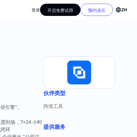
ZH
登录
开启免费试用
预约演示
伙伴类型
跨境工具
动引擎"。
到场，7×24 小时
提供服务
式闭环
企业推出 "公司注