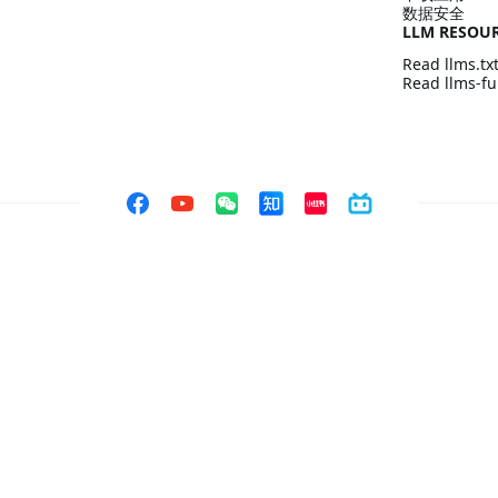
数据安全
LLM RESOU
Read llms.tx
Read llms-ful