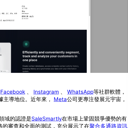
有
Facebook
、
Instagram
、
WhatsApp
等社群軟體，
據主導地位。近年來，
Meta
公司更專注發展元宇宙，
息管理領域的認證是
SaleSmartly
在市場上鞏固競爭優勢的有
格的審查和全面的測試，充分展示了在
聚合多通路資訊