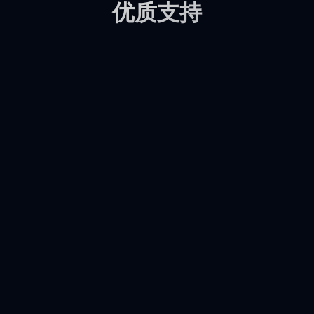
优质支持
所有多渠道消息都集中在一
处
通过在线聊天（Livechat）、WhatsApp、
Facebook Messenger、TikTok、Instagram、
Telegram、LINE、Email、VKontakte、WeChat
等无缝销售、营销或服务，以获得统一的客户体验
查看更多