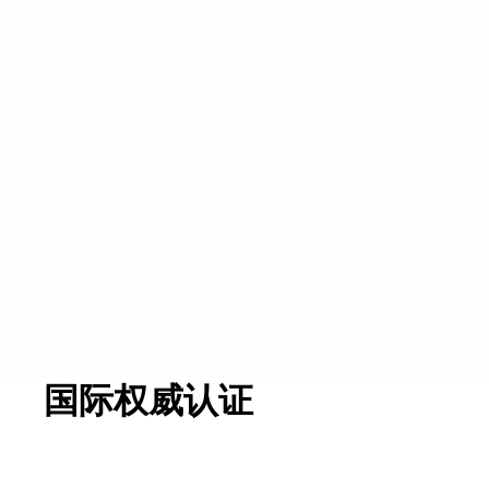
统一管理账号归属与权限 规范团队协作流
程
统一成员账号与权限设置，集中查看服务记录与质
检报告，助力团队规范管理。
查看更多
国际权威认证