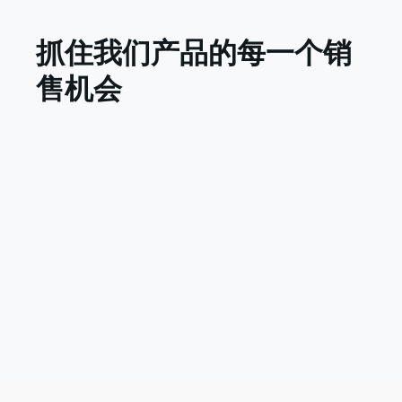
抓住我们产品的每一个销
售机会
WhatsApp 私域出海解决方案
直接通过我们统一的后台，在世界上最受欢迎的社
交媒体工具WhatsApp 上提供出色的客户服务并释
放销售机会。
查看更多