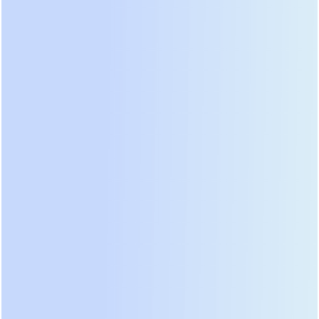
AI 智能助手
实时辅助人工客服，提升工作效率
AI 智能助手可在对话中为人工客服提供即时支
持：起草准确回复、调整语气、翻译内容、修正
语法、简化表达，并生成对话摘要。它能学习客