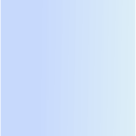
AI 能力中心
自定义业务逻辑，拓展专属智能功能
AI 能力中心为企业提供灵活的自定义扩展接口，
可通过可视化配置或 API 调用，为 AI 注入更强大
的业务感知与数据处理能力。
自动抓取与同步
自动读取订单、物流、库存等外部数据源