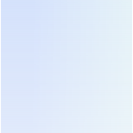
在 SaleSmartly，AI 不止会"对话"，
它能理解业务、协作执行、主动成
长。
从接待到洞察，从自动化到智能决
策，AI 将成为你最可靠的数字化队