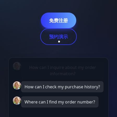
免费注册
预约演示
How can I check my purchase history?
Where can I find my order number?
Click [Me] in the lower right corner to
enter the personal hom