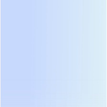
客户画像生成
基于历史对话与行为数据自动生成客户画像与偏好标签
智能流程执行
让 AI 触发内部系统操作，如创建工单、发起退款、推送
CRM更新