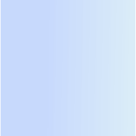
AI 接待员
多语言对话、自动响应、即时翻译
AI 接待员可自动识别客户意图，实时生成精准回
复，并支持多语言自动翻译，帮助企业实现跨时
区、跨市场的无障碍沟通。无论客户来自哪个国
家，都能获得自然流畅的响应体验。它不仅能接
待、还可引导客户完成询价、下单、预约等关键
动作，让"7×24小时在线客服"成为现实。