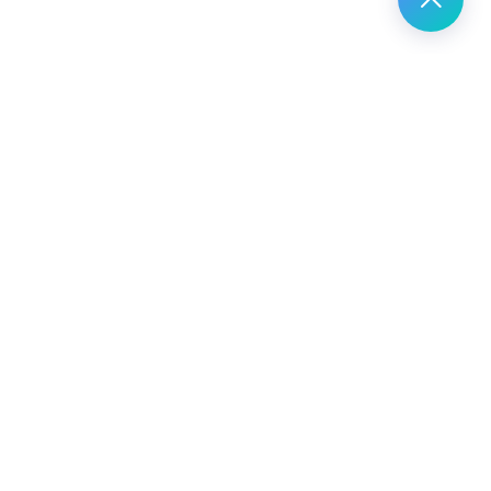
资源
公司
帮助中心
关于我们
新手教学
合作伙伴关系
合作伙伴
服务协议
荐并赚取佣金💰
用户行为规范
下载应用
隐私政策
数据安全
自动续订协议
SaleSmartly SDK 隐
私政策