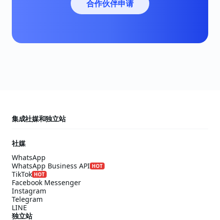
合作伙伴申请
集成社媒和独立站
社媒
WhatsApp
WhatsApp Business API
HOT
TikTok
HOT
Facebook Messenger
Instagram
Telegram
LINE
独立站