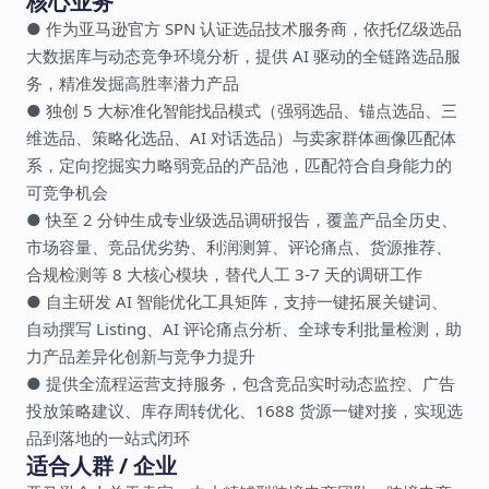
核心业务
● 作为亚马逊官方 SPN 认证选品技术服务商，依托亿级选品
大数据库与动态竞争环境分析，提供 AI 驱动的全链路选品服
务，精准发掘高胜率潜力产品
● 独创 5 大标准化智能找品模式（强弱选品、锚点选品、三
维选品、策略化选品、AI 对话选品）与卖家群体画像匹配体
系，定向挖掘实力略弱竞品的产品池，匹配符合自身能力的
可竞争机会
● 快至 2 分钟生成专业级选品调研报告，覆盖产品全历史、
市场容量、竞品优劣势、利润测算、评论痛点、货源推荐、
合规检测等 8 大核心模块，替代人工 3-7 天的调研工作
● 自主研发 AI 智能优化工具矩阵，支持一键拓展关键词、
自动撰写 Listing、AI 评论痛点分析、全球专利批量检测，助
力产品差异化创新与竞争力提升
● 提供全流程运营支持服务，包含竞品实时动态监控、广告
投放策略建议、库存周转优化、1688 货源一键对接，实现选
品到落地的一站式闭环
适合人群 / 企业