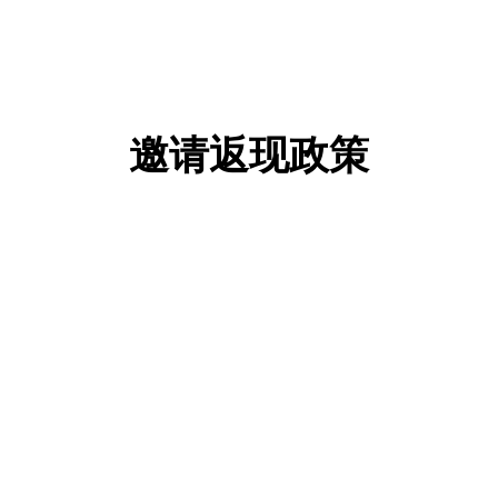
8
6
7
5
8
7
9
8
9
7
8
6
9
8
9
7
9
8
邀请返现政策
9
条件一：需满足”邀请的新付费客户数≥10人",方可
触发返佣比例调整
条件二：在达成”条件一”后,将根据累计交易金额进
入对应返现阶梯