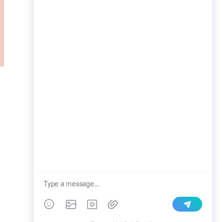
1.营销紧迫感促单
2.强化客服支持
3.引导关联销售
延伸阅读
间
而
分享文章