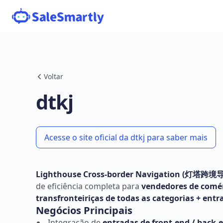
Voltar
dtkj
Acesse o site oficial da dtkj para saber mais
Lighthouse Cross-border Navigation (灯塔跨境
de eficiência completa para
vendedores de comérc
transfronteiriças de todas as categorias + ent
Negócios Principais
Integração de
entradas de front-end / back-