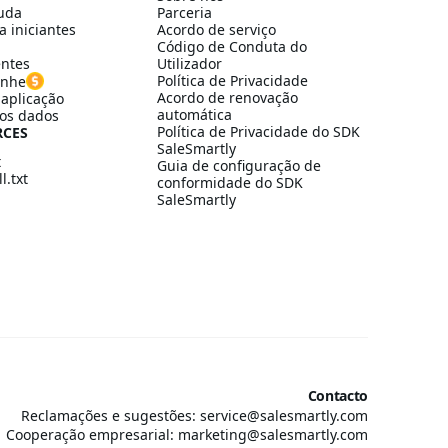
uda
Parceria
a iniciantes
Acordo de serviço
Código de Conduta do
entes
Utilizador
Política de Privacidade
anhe
Acordo de renovação
aplicação
automática
os dados
Política de Privacidade do SDK
RCES
SaleSmartly
t
Guia de configuração de
l.txt
conformidade do SDK
SaleSmartly
Contacto
Reclamações e sugestões: service@salesmartly.com
Cooperação empresarial: marketing@salesmartly.com