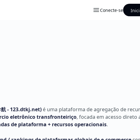
Conecte-se
Inic
导航 -
123.dtkj.net
)
é uma plataforma de agregação de recu
io eletrônico transfronteiriço
, focada em acesso direto
radas de plataforma + recursos operacionais
.
end / rankings de plataformas globais de e-commerce
co