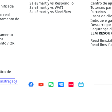
SaleSmartly vs Respond.io
Centro de aj
nificada
SaleSmartly vs WATI
Tutoriais par
SaleSmartly vs SleekFlow
Parceiros
o real
Casos de cli
hamento de
Indique e g
Descarregar 
Segurança d
LLM RESOU
namento
os
Read llms.tx
ento / QR
Read llms-ful
s
tica de
nstração