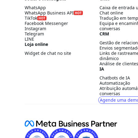
WhatsApp
Caixa de entrada u
WhatsApp Business API
Chat online
HOT
TikTok
Tradução em temp
HOT
Facebook Messenger
Equipa e encamin
Instagram
conversas
Telegram
CRM
LINE
Gestão de relacio
Loja online
Envios segmentad
Widget de chat no site
Links de rastream
dinâmico
Análise de cliente
IA
Chatbots de IA
Automatização
Atribuição automá
conversas
Agende uma demo