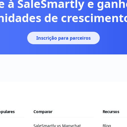
e à SaleSmartly e gan
nidades de crescimento
Inscrição para parceiros
opulares
Comparar
Recursos
SaleSmartly vs Manychat
Blog