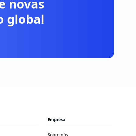
he novas
 global
Empresa
Sobre nós