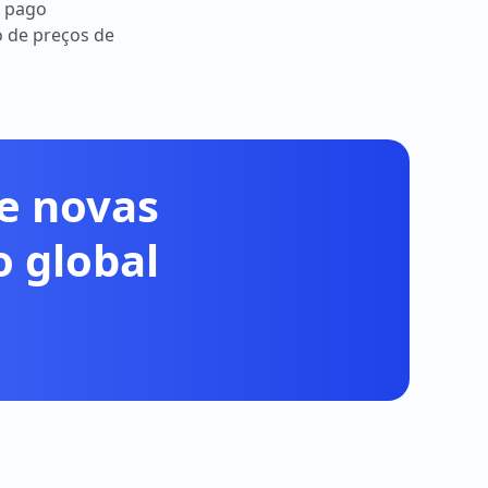
o pago
 de preços de
he novas
 global