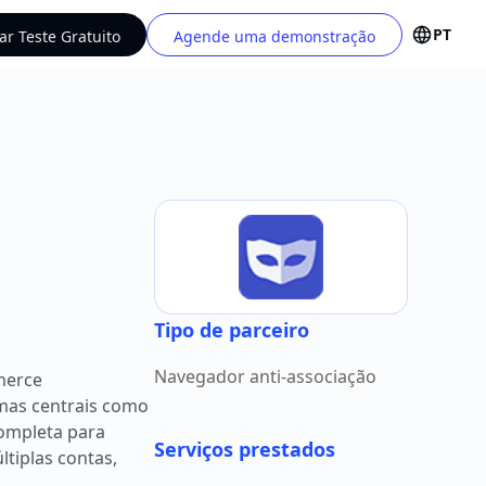
PT
iar Teste Gratuito
Agende uma demonstração
Tipo de parceiro
Navegador anti-associação
merce
emas centrais como
completa para
Serviços prestados
tiplas contas,