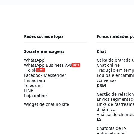
Redes sociais e lojas
Funcionalidades p
Social e mensagens
Chat
WhatsApp
Caixa de entrada u
WhatsApp Business API
Chat online
HOT
TikTok
Tradução em temp
HOT
Facebook Messenger
Equipa e encamin
Instagram
conversas
Telegram
CRM
LINE
Gestão de relacio
Loja online
Envios segmentad
Widget de chat no site
Links de rastream
dinâmico
Análise de cliente
IA
Chatbots de IA
Automatização