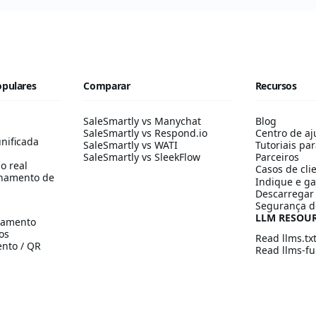
opulares
Comparar
Recursos
SaleSmartly vs Manychat
Blog
SaleSmartly vs Respond.io
Centro de aj
nificada
SaleSmartly vs WATI
Tutoriais par
SaleSmartly vs SleekFlow
Parceiros
o real
Casos de cli
hamento de
Indique e g
Descarregar 
Segurança d
LLM RESOU
namento
os
Read llms.tx
ento / QR
Read llms-ful
s