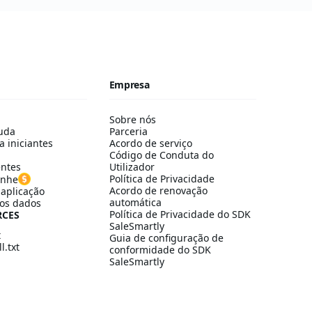
Empresa
Sobre nós
uda
Parceria
a iniciantes
Acordo de serviço
Código de Conduta do
entes
Utilizador
Política de Privacidade
anhe
Acordo de renovação
aplicação
automática
os dados
Política de Privacidade do SDK
RCES
SaleSmartly
t
Guia de configuração de
l.txt
conformidade do SDK
SaleSmartly