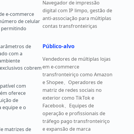
Navegador de impressão
digital com IP limpo, gestão de
s de e-commerce
anti-associação para múltiplas
 número de celular
contas transfronteiriças
, permitindo
Público-alvo
parâmetros de
nado com a
Vendedores de múltiplas lojas
 ambiente
em e-commerce
s exclusivos cobrem
transfronteiriço como Amazon
e Shopee、Operadores de
patível com
matriz de redes sociais no
bém oferece
exterior como TikTok e
uição de
Facebook、Equipes de
a equipe e o
operação e profissionais de
tráfego pago transfronteiriço
e expansão de marca
e matrizes de