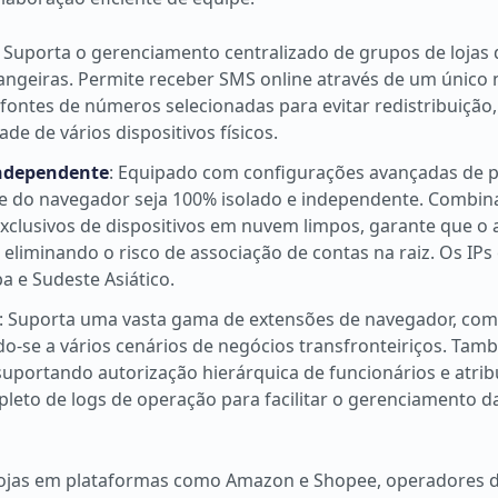
: Suporta o gerenciamento centralizado de grupos de loja
trangeiras. Permite receber SMS online através de um único
fontes de números selecionadas para evitar redistribuição
e de vários dispositivos físicos.
Independente
: Equipado com configurações avançadas de 
nte do navegador seja 100% isolado e independente. Combi
exclusivos de dispositivos em nuvem limpos, garante que o
, eliminando o risco de associação de contas na raiz. Os IP
a e Sudeste Asiático.
: Suporta uma vasta gama de extensões de navegador, com
o-se a vários cenários de negócios transfronteiriços. Tam
suportando autorização hierárquica de funcionários e atrib
leto de logs de operação para facilitar o gerenciamento d
lojas em plataformas como Amazon e Shopee, operadores d