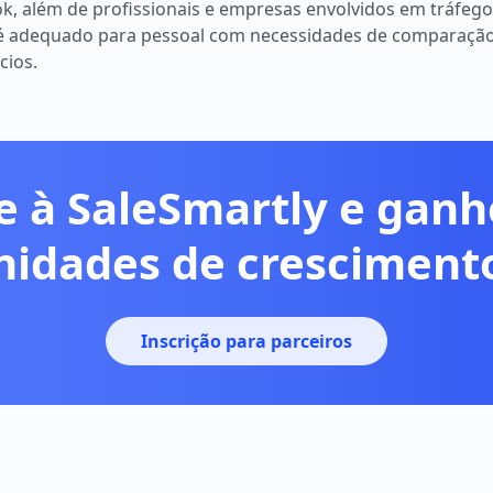
ok, além de profissionais e empresas envolvidos em tráfeg
 é adequado para pessoal com necessidades de comparação
cios.
e à SaleSmartly e gan
nidades de crescimento
Inscrição para parceiros