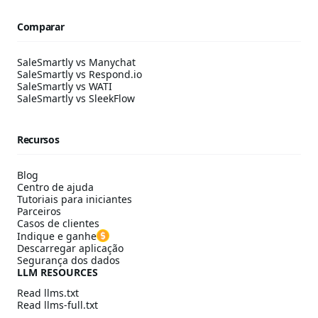
Comparar
SaleSmartly vs Manychat
SaleSmartly vs Respond.io
SaleSmartly vs WATI
SaleSmartly vs SleekFlow
Recursos
Blog
Centro de ajuda
Tutoriais para iniciantes
Parceiros
Casos de clientes
Indique e ganhe
Descarregar aplicação
Segurança dos dados
LLM RESOURCES
Read llms.txt
Read llms-full.txt