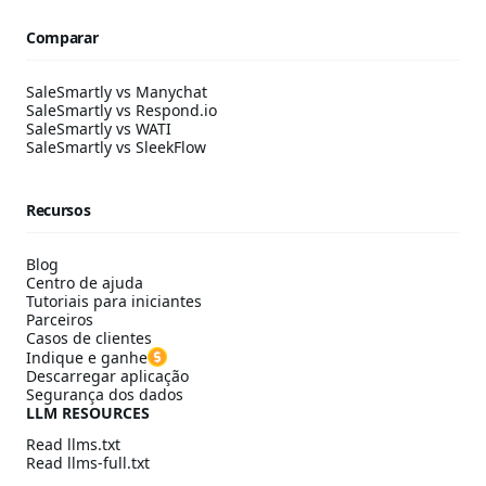
Comparar
SaleSmartly vs Manychat
SaleSmartly vs Respond.io
SaleSmartly vs WATI
SaleSmartly vs SleekFlow
Recursos
Blog
Centro de ajuda
Tutoriais para iniciantes
Parceiros
Casos de clientes
Indique e ganhe
Descarregar aplicação
Segurança dos dados
LLM RESOURCES
Read llms.txt
Read llms-full.txt