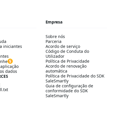
Empresa
Sobre nós
uda
Parceria
a iniciantes
Acordo de serviço
Código de Conduta do
entes
Utilizador
Política de Privacidade
anhe
Acordo de renovação
aplicação
automática
os dados
Política de Privacidade do SDK
RCES
SaleSmartly
t
Guia de configuração de
l.txt
conformidade do SDK
SaleSmartly