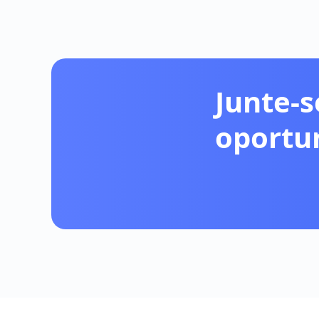
Junte-s
oportu