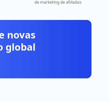
de marketing de afiliados
he novas
 global