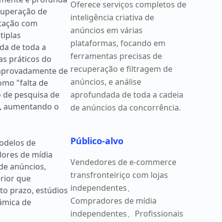
Oferece serviços completos de
cuperação de
inteligência criativa de
itação com
anúncios em várias
tiplas
plataformas, focando em
da de toda a
ferramentas precisas de
as práticos do
recuperação e filtragem de
comprovadamente de
anúncios, e análise
omo "falta de
lo de pesquisa de
aprofundada de toda a cadeia
s, aumentando o
de anúncios da concorrência.
Público-alvo
odelos de
dores de mídia
Vendedores de e-commerce
 de anúncios,
transfronteiriço com lojas
rior que
independentes、
to prazo, estúdios
Compradores de mídia
nâmica de
independentes、Profissionais