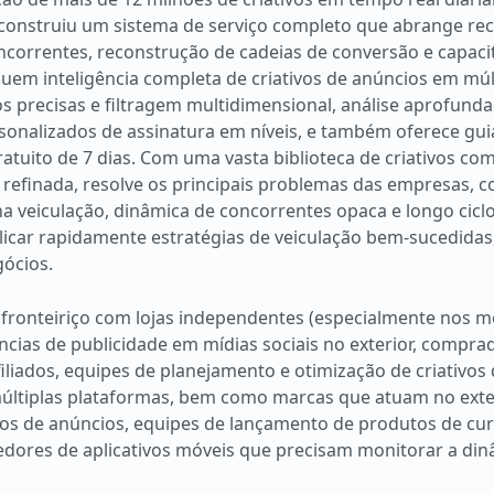
 construiu um sistema de serviço completo que abrange re
concorrentes, reconstrução de cadeias de conversão e capac
luem inteligência completa de criativos de anúncios em múl
s precisas e filtragem multidimensional, análise aprofunda
sonalizados de assinatura em níveis, e também oferece gui
 gratuito de 7 dias. Com uma vasta biblioteca de criativos 
e refinada, resolve os principais problemas das empresas, c
o na veiculação, dinâmica de concorrentes opaca e longo cic
licar rapidamente estratégias de veiculação bem-sucedida
gócios.
ronteiriço com lojas independentes (especialmente nos m
ias de publicidade em mídias sociais no exterior, compra
iliados, equipes de planejamento e otimização de criativos
últiplas plataformas, bem como marcas que atuam no exte
os de anúncios, equipes de lançamento de produtos de cur
vedores de aplicativos móveis que precisam monitorar a di