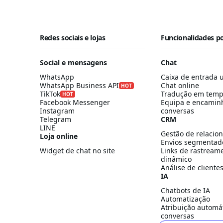
Redes sociais e lojas
Funcionalidades p
Social e mensagens
Chat
WhatsApp
Caixa de entrada u
WhatsApp Business API
Chat online
HOT
TikTok
Tradução em temp
HOT
Facebook Messenger
Equipa e encamin
Instagram
conversas
Telegram
CRM
LINE
Gestão de relacio
Loja online
Envios segmentad
Widget de chat no site
Links de rastream
dinâmico
Análise de cliente
IA
Chatbots de IA
Automatização
Atribuição automá
conversas