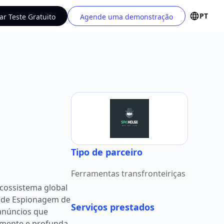
PT
iar Teste Gratuito
Agende uma demonstração
Tipo de parceiro
Ferramentas transfronteiriças
ecossistema global
a de Espionagem de
Serviços prestados
anúncios que
iamente e profunda