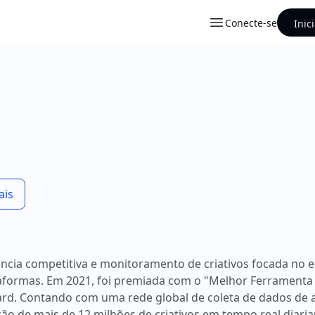
Conecte-se
Inic
ais
ncia competitiva e monitoramento de criativos focada no 
ataformas. Em 2021, foi premiada com o "Melhor Ferrament
ard. Contando com uma rede global de coleta de dados de 
ção de mais de 12 milhões de criativos em tempo real diar