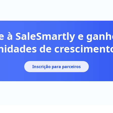
e à SaleSmartly e gan
nidades de crescimento
Inscrição para parceiros