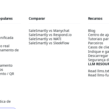
opulares
Comparar
Recursos
SaleSmartly vs Manychat
Blog
SaleSmartly vs Respond.io
Centro de aj
nificada
SaleSmartly vs WATI
Tutoriais par
SaleSmartly vs SleekFlow
Parceiros
o real
Casos de cli
hamento de
Indique e g
Descarregar 
Segurança d
LLM RESOU
namento
os
Read llms.tx
ento / QR
Read llms-ful
s
tica de