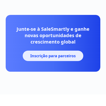
Junte-se à SaleSmartly e ganhe
novas oportunidades de
crescimento global
Inscrição para parceiros