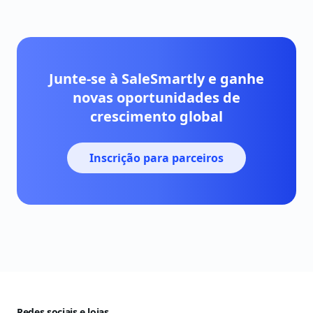
Junte-se à SaleSmartly e ganhe
novas oportunidades de
crescimento global
Inscrição para parceiros
Redes sociais e lojas