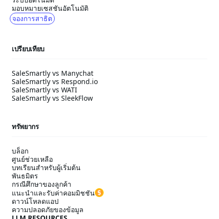
มอบหมายเซสชันอัตโนมัติ
จองการสาธิต
เปรียบเทียบ
SaleSmartly vs Manychat
SaleSmartly vs Respond.io
SaleSmartly vs WATI
SaleSmartly vs SleekFlow
ทรัพยากร
บล็อก
ศูนย์ช่วยเหลือ
บทเรียนสำหรับผู้เริ่มต้น
พันธมิตร
กรณีศึกษาของลูกค้า
แนะนำและรับค่าคอมมิชชัน
ดาวน์โหลดแอป
ความปลอดภัยของข้อมูล
LLM RESOURCES