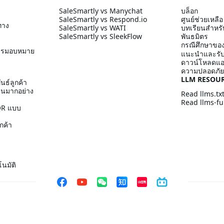
SaleSmartly vs Manychat
บล็อก
SaleSmartly vs Respond.io
ศูนย์ช่วยเหลือ
ทาง
SaleSmartly vs WATI
บทเรียนสำหรับผ
SaleSmartly vs SleekFlow
พันธมิตร
กรณีศึกษาของ
ารมอบหมาย
แนะนำและรับ
ดาวน์โหลดแ
ความปลอดภัย
LLM RESOU
นธ์ลูกค้า
วนมากอย่าง
Read llms.tx
Read llms-ful
 QR แบบ
กค้า
นมัติ