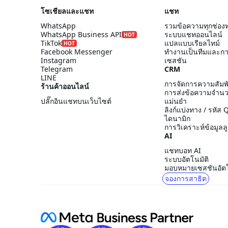
โซเชียลและแชท
แชท
WhatsApp
รวมข้อความทุกช่อง
WhatsApp Business API
ระบบแชทออนไลน์
HOT
TikTok
แปลแบบเรียลไทม์
HOT
Facebook Messenger
ทำงานเป็นทีมและก
Instagram
เซสชัน
Telegram
CRM
LINE
การจัดการความสัมพั
ร้านค้าออนไลน์
การส่งข้อความจำน
ปลั๊กอินแชทบนเว็บไซต์
แม่นยำ
ลิงก์แบ่งทาง / รหัส
ไดนามิก
การวิเคราะห์ข้อมูลลู
AI
แชทบอท AI
ระบบอัตโนมัติ
มอบหมายเซสชันอัตโ
จองการสาธิต