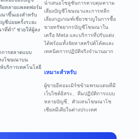
นำเสนอโซลูชันการควบคุมความ
ีเดียหลายแพลตฟอร์ม
เสี่ยงบัญชีโฆษณาและการหลีก
ฒนาขึ้นเองสำหรับ
เลี่ยงกฎเกณฑ์เชี่ยวชาญในการซื้อ
ญชีบ่อยครั้งระยะ
ขายทรัพยากรบัญชีโฆษณาใน
ต่ำ” ช่วยให้ผู้ลง
เครือ Meta และบริการที่ปรับแต่ง
ได้พร้อมทั้งจัดหาสคริปต์โค้ดและ
เทคนิคการปฏิบัติจริงจำนวนมาก
ะนักการตลาดแบบ
ผู้ลงโฆษณาบน
ห้บริการเทคโนโลยี
เหมาะสำหรับ
ผู้ขายอีคอมเมิร์ซข้ามพรมแดนที่มี
เว็บไซต์อิสระ、ทีมปฏิบัติการแบบ
หลายบัญชี、ตัวแทนโฆษณาโซ
เชียลมีเดียในต่างประเทศ