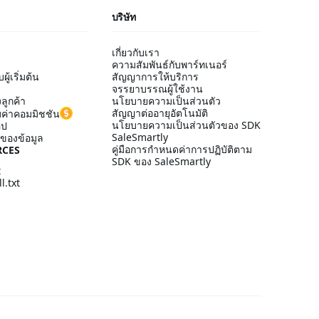
บริษัท
เกี่ยวกับเรา
ความสัมพันธ์กับพาร์ทเนอร์
ู้เริ่มต้น
สัญญาการให้บริการ
จรรยาบรรณผู้ใช้งาน
ลูกค้า
นโยบายความเป็นส่วนตัว
สัญญาต่ออายุอัตโนมัติ
ค่าคอมมิชชัน
นโยบายความเป็นส่วนตัวของ SDK
อป
SaleSmartly
ของข้อมูล
คู่มือการกำหนดค่าการปฏิบัติตาม
RCES
SDK ของ SaleSmartly
t
l.txt