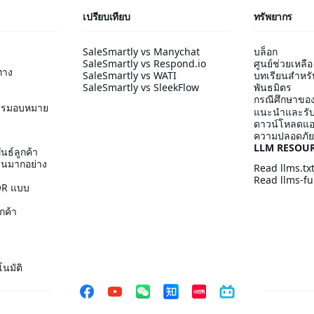
เปรียบเทียบ
ทรัพยากร
SaleSmartly vs Manychat
บล็อก
SaleSmartly vs Respond.io
ศูนย์ช่วยเหลือ
ทาง
SaleSmartly vs WATI
บทเรียนสำหรับผ
SaleSmartly vs SleekFlow
พันธมิตร
กรณีศึกษาของ
ารมอบหมาย
แนะนำและรับ
ดาวน์โหลดแ
ความปลอดภัย
LLM RESOU
นธ์ลูกค้า
วนมากอย่าง
Read llms.tx
Read llms-ful
 QR แบบ
กค้า
นมัติ