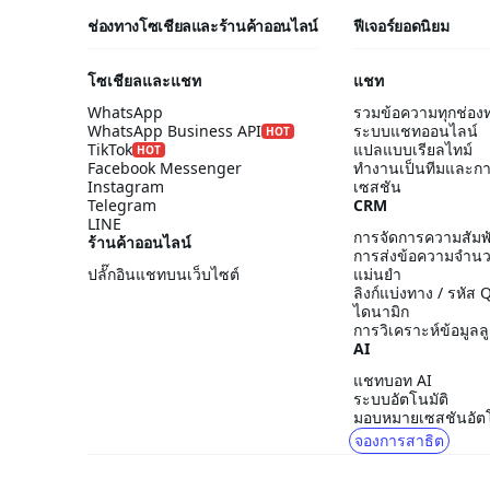
ช่องทางโซเชียลและร้านค้าออนไลน์
ฟีเจอร์ยอดนิยม
โซเชียลและแชท
แชท
WhatsApp
รวมข้อความทุกช่อง
WhatsApp Business API
ระบบแชทออนไลน์
HOT
TikTok
แปลแบบเรียลไทม์
HOT
Facebook Messenger
ทำงานเป็นทีมและก
Instagram
เซสชัน
Telegram
CRM
LINE
การจัดการความสัมพั
ร้านค้าออนไลน์
การส่งข้อความจำน
ปลั๊กอินแชทบนเว็บไซต์
แม่นยำ
ลิงก์แบ่งทาง / รหัส
ไดนามิก
การวิเคราะห์ข้อมูลลู
AI
แชทบอท AI
ระบบอัตโนมัติ
มอบหมายเซสชันอัตโ
จองการสาธิต