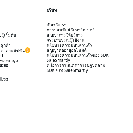
บริษัท
เกี่ยวกับเรา
ความสัมพันธ์กับพาร์ทเนอร์
ู้เริ่มต้น
สัญญาการให้บริการ
จรรยาบรรณผู้ใช้งาน
ลูกค้า
นโยบายความเป็นส่วนตัว
สัญญาต่ออายุอัตโนมัติ
ค่าคอมมิชชัน
นโยบายความเป็นส่วนตัวของ SDK
อป
SaleSmartly
ของข้อมูล
คู่มือการกำหนดค่าการปฏิบัติตาม
RCES
SDK ของ SaleSmartly
t
l.txt