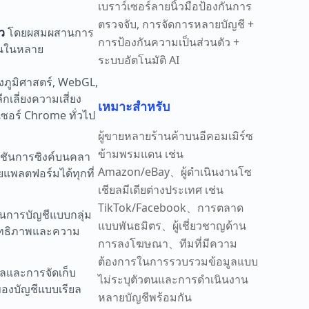
เบราว์เซอร์ลายนิ้วมือป้องกันการ
ตรวจจับ, การจัดการหลายบัญชี +
ว
โดยผสมผสานการ
การป้องกันความเป็นส่วนตัว +
านในหลาย
ระบบอัตโนมัติ AI
างภูมิศาสตร์, WebGL,
เลี่ยงความเสี่ยง
เหมาะสำหรับ
ซอร์ Chrome ทั่วไป
ผู้ขายหลายร้านค้าบนอีคอมเมิร์ซ
ข้ามพรมแดน เช่น
ก์ชันการซิงค์บนคลา
Amazon/eBay、ผู้ดำเนินงานโซ
ยแพลตฟอร์มได้ทุกที่
เชียลมีเดียต่างประเทศ เช่น
TikTok/Facebook、การตลาด
นินการบัญชีแบบกลุ่ม
แบบพันธมิตร、ผู้เชี่ยวชาญด้าน
ะสิทธิภาพและความ
การลงโฆษณา、ทีมที่มีความ
ต้องการในการรวบรวมข้อมูลแบบ
ูลและการจัดเก็บ
ไม่ระบุตัวตนและการดำเนินงาน
องบัญชีแบบเรียล
หลายบัญชีพร้อมกัน