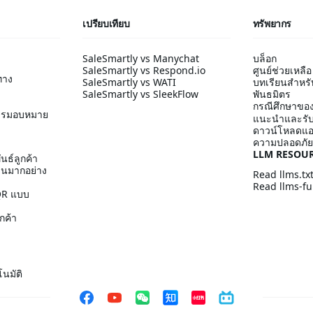
เปรียบเทียบ
ทรัพยากร
SaleSmartly vs Manychat
บล็อก
SaleSmartly vs Respond.io
ศูนย์ช่วยเหลือ
ทาง
SaleSmartly vs WATI
บทเรียนสำหรับผ
SaleSmartly vs SleekFlow
พันธมิตร
กรณีศึกษาของ
ารมอบหมาย
แนะนำและรับ
ดาวน์โหลดแ
ความปลอดภัย
LLM RESOU
นธ์ลูกค้า
วนมากอย่าง
Read llms.tx
Read llms-ful
 QR แบบ
กค้า
นมัติ