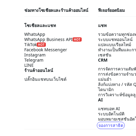
ช่องทางโซเชียลและร้านค้าออนไลน์
ฟีเจอร์ยอดนิยม
โซเชียลและแชท
แชท
WhatsApp
รวมข้อความทุกช่อง
WhatsApp Business API
ระบบแชทออนไลน์
HOT
TikTok
แปลแบบเรียลไทม์
HOT
Facebook Messenger
ทำงานเป็นทีมและก
Instagram
เซสชัน
Telegram
CRM
LINE
การจัดการความสัมพั
ร้านค้าออนไลน์
การส่งข้อความจำน
ปลั๊กอินแชทบนเว็บไซต์
แม่นยำ
ลิงก์แบ่งทาง / รหัส
ไดนามิก
การวิเคราะห์ข้อมูลลู
AI
แชทบอท AI
ระบบอัตโนมัติ
มอบหมายเซสชันอัตโ
จองการสาธิต