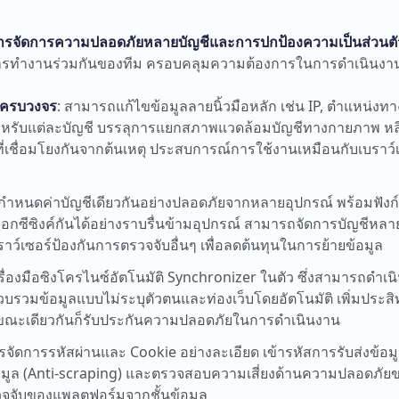
ารจัดการความปลอดภัยหลายบัญชีและการปกป้องความเป็นส่วนตั
การทำงานร่วมกันของทีม ครอบคลุมความต้องการในการดำเนินง
บครบวงจร
: สามารถแก้ไขข้อมูลลายนิ้วมือหลัก เช่น IP, ตำแหน่งท
ันสำหรับแต่ละบัญชี บรรลุการแยกสภาพแวดล้อมบัญชีทางกายภาพ หลีก
ื่อมโยงกันจากต้นเหตุ ประสบการณ์การใช้งานเหมือนกับเบราว์เ
ล์กำหนดค่าบัญชีเดียวกันอย่างปลอดภัยจากหลายอุปกรณ์ พร้อมฟัง
็อกซีซิงค์กันได้อย่างราบรื่นข้ามอุปกรณ์ สามารถจัดการบัญชีหลา
์เซอร์ป้องกันการตรวจจับอื่นๆ เพื่อลดต้นทุนในการย้ายข้อมูล
ครื่องมือซิงโครไนซ์อัตโนมัติ Synchronizer ในตัว ซึ่งสามารถดำเ
อรวบรวมข้อมูลแบบไม่ระบุตัวตนและท่องเว็บโดยอัตโนมัติ เพิ่มปร
ขณะเดียวกันก็รับประกันความปลอดภัยในการดำเนินงาน
ารจัดการรหัสผ่านและ Cookie อย่างละเอียด เข้ารหัสการรับส่งข้อม
อมูล (Anti-scraping) และตรวจสอบความเสี่ยงด้านความปลอดภัยข
รวจจับของแพลตฟอร์มจากชั้นข้อมูล