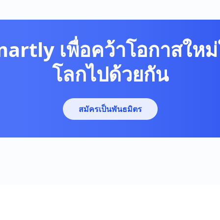
martly เพื่อคว้าโอกาสใหม่
โลกไปด้วยกัน
สมัครเป็นพันธมิตร