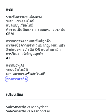
แชท
รวมข้อความทุกช่องทาง
ระบบแชทออนไลน์
แปลแบบเรียลไทม์
ทำงานเป็นทีมและการมอบหมายเซสชัน
CRM
การจัดการความสัมพันธ์ลูกค้า
การส่งข้อความจำนวนมากอย่างแม่นยำ
ลิงก์แบ่งทาง / รหัส QR แบบไดนามิก
การวิเคราะห์ข้อมูลลูกค้า
AI
แชทบอท AI
ระบบอัตโนมัติ
มอบหมายเซสชันอัตโนมัติ
จองการสาธิต
เปรียบเทียบ
SaleSmartly vs Manychat
SaleSmartly vs Respond.io