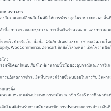
ุนแบบครบวงจร
ัตราแลกเปลี่ยนอัตโนมัติ ให้การชำระดุลในรอบระยะเวลาสั้นที่ยืด
ั่งซื้อ การตรวจสอบธุรกรรม การคืนเงินจำนวนมาก และการถอนเงิ
ี่รวดเร็วสำหรับเว็บ, มือถือ iOS/Android และการชำระเงินภายใ
opify, WooCommerce, Zencart ติดตั้งไว้ล่วงหน้า เปิดใช้งานฟังก
้อโกง
รรมที่ผิดปกติแบบเรียลไทม์ผ่านลายนิ้วมือของอุปกรณ์และการวิเ
การปฏิเสธการชำระเงินที่ประสงค์ร้ายซึ่งพบบ่อยในการรับเงินผ่าน
มแนวดิ่ง
้ามพรมแดน เกมต่างประเทศ การสมัครสมาชิก SaaS การศึกษาต่อ
อัตโนมัติสำหรับการสมัครสมาชิก การประมวลผลการชำระเงินที่ม