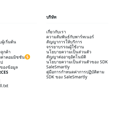
บริษัท
เกี่ยวกับเรา
ความสัมพันธ์กับพาร์ทเนอร์
ู้เริ่มต้น
สัญญาการให้บริการ
จรรยาบรรณผู้ใช้งาน
ลูกค้า
นโยบายความเป็นส่วนตัว
สัญญาต่ออายุอัตโนมัติ
ค่าคอมมิชชัน
นโยบายความเป็นส่วนตัวของ SDK
อป
SaleSmartly
ของข้อมูล
คู่มือการกำหนดค่าการปฏิบัติตาม
RCES
SDK ของ SaleSmartly
t
l.txt