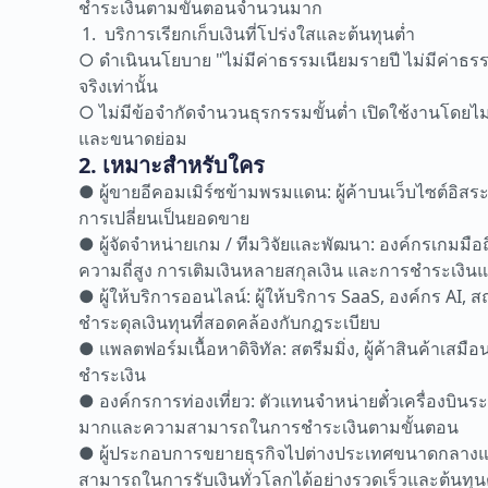
ชำระเงินตามขั้นตอนจำนวนมาก
บริการเรียกเก็บเงินที่โปร่งใสและต้นทุนต่ำ
○ ดำเนินนโยบาย "ไม่มีค่าธรรมเนียมรายปี ไม่มีค่าธร
จริงเท่านั้น
○ ไม่มีข้อจำกัดจำนวนธุรกรรมขั้นต่ำ เปิดใช้งานโดย
และขนาดย่อม
2. เหมาะสำหรับใคร
● ผู้ขายอีคอมเมิร์ซข้ามพรมแดน: ผู้ค้าบนเว็บไซต์อิส
การเปลี่ยนเป็นยอดขาย
● ผู้จัดจำหน่ายเกม / ทีมวิจัยและพัฒนา: องค์กรเกมมื
ความถี่สูง การเติมเงินหลายสกุลเงิน และการชำระเงิ
● ผู้ให้บริการออนไลน์: ผู้ให้บริการ SaaS, องค์กร A
ชำระดุลเงินทุนที่สอดคล้องกับกฎระเบียบ
● แพลตฟอร์มเนื้อหาดิจิทัล: สตรีมมิ่ง, ผู้ค้าสินค้าเสม
ชำระเงิน
● องค์กรการท่องเที่ยว: ตัวแทนจำหน่ายตั๋วเครื่อง
มากและความสามารถในการชำระเงินตามขั้นตอน
● ผู้ประกอบการขยายธุรกิจไปต่างประเทศขนาดกลางและ
สามารถในการรับเงินทั่วโลกได้อย่างรวดเร็วและต้นทุน