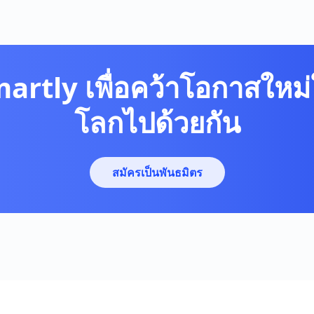
martly เพื่อคว้าโอกาสใหม่
โลกไปด้วยกัน
สมัครเป็นพันธมิตร