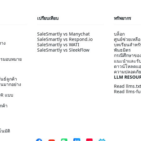
เปรียบเทียบ
ทรัพยากร
SaleSmartly vs Manychat
บล็อก
SaleSmartly vs Respond.io
ศูนย์ช่วยเหลือ
ทาง
SaleSmartly vs WATI
บทเรียนสำหรับผ
SaleSmartly vs SleekFlow
พันธมิตร
กรณีศึกษาของ
ารมอบหมาย
แนะนำและรับ
ดาวน์โหลดแ
ความปลอดภัย
LLM RESOU
นธ์ลูกค้า
วนมากอย่าง
Read llms.tx
Read llms-ful
 QR แบบ
กค้า
นมัติ