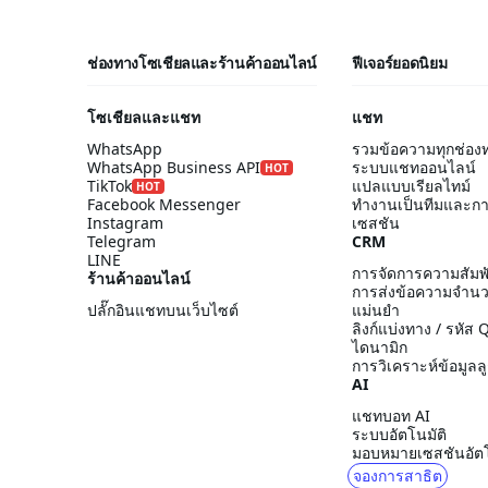
ช่องทางโซเชียลและร้านค้าออนไลน์
ฟีเจอร์ยอดนิยม
โซเชียลและแชท
แชท
WhatsApp
รวมข้อความทุกช่อง
WhatsApp Business API
ระบบแชทออนไลน์
HOT
TikTok
แปลแบบเรียลไทม์
HOT
Facebook Messenger
ทำงานเป็นทีมและก
Instagram
เซสชัน
Telegram
CRM
LINE
การจัดการความสัมพั
ร้านค้าออนไลน์
การส่งข้อความจำน
ปลั๊กอินแชทบนเว็บไซต์
แม่นยำ
ลิงก์แบ่งทาง / รหัส
ไดนามิก
การวิเคราะห์ข้อมูลลู
AI
แชทบอท AI
ระบบอัตโนมัติ
มอบหมายเซสชันอัตโ
จองการสาธิต