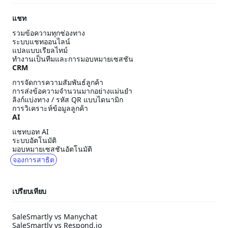
แชท
รวมข้อความทุกช่องทาง
ระบบแชทออนไลน์
แปลแบบเรียลไทม์
ทำงานเป็นทีมและการมอบหมายเซสชัน
CRM
การจัดการความสัมพันธ์ลูกค้า
การส่งข้อความจำนวนมากอย่างแม่นยำ
ลิงก์แบ่งทาง / รหัส QR แบบไดนามิก
การวิเคราะห์ข้อมูลลูกค้า
AI
แชทบอท AI
ระบบอัตโนมัติ
มอบหมายเซสชันอัตโนมัติ
จองการสาธิต
เปรียบเทียบ
SaleSmartly vs Manychat
SaleSmartly vs Respond.io