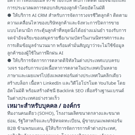
อัตราการส่งถึงอีเมล 97% รองรับลำดับการติดตามอัจฉริยะและ
การประมวลผลการตอบกลับของลูกค้าโดยอัตโนมัติ
● ให้บริการ AI CRM สำหรับการจัดการวงจรชีวิตลูกค้า ติดตาม
ความเคลื่อนไหวของบริษัทลูกค้าและจังหวะการปิดการขาย
แบบไดนามิก กระตุ้นลูกค้าที่หยุดนิ่งได้อย่างแม่นยำ รองรับการ
จดจำอัจฉริยะของสมุดรายชื่อ/นามบัตรในงานนิทรรศการและ
การเติมข้อมูลจำนวนมาก พร้อมคำมั่นสัญญาว่าจะไม่ใช้ข้อมูล
ลูกค้าของผู้ใช้ในการฝึกฝน AI
● ให้บริการจัดการการตลาดดิจิทัลในต่างประเทศแบบครบ
วงจร รองรับการแปลเนื้อหาการตลาดในประเทศเป็นหลาย
ภาษาและเผยแพร่ไปยังแพลตฟอร์มต่างประเทศในคลิกเดียว
สร้างบล็อก เนื้อหา LinkedIn และวิดีโอโปรโมต YouTube โดย
อัตโนมัติ พร้อมสร้างดัชนี Backlink SEO เพื่อสร้างฐานแบรนด์
ในต่างประเทศอย่างรวดเร็ว
เหมาะสำหรับบุคคล / องค์กร
ทีมงานคนเดียว (SOHO), โรงงานผลิตขนาดกลางและขนาด
ย่อม, รัฐวิสาหกิจและบริษัทจดทะเบียน, ผู้ขายบนแพลตฟอร์ม
B2B ข้ามพรมแดน, ผู้ให้บริการจัดการการค้าต่างประเทศ,