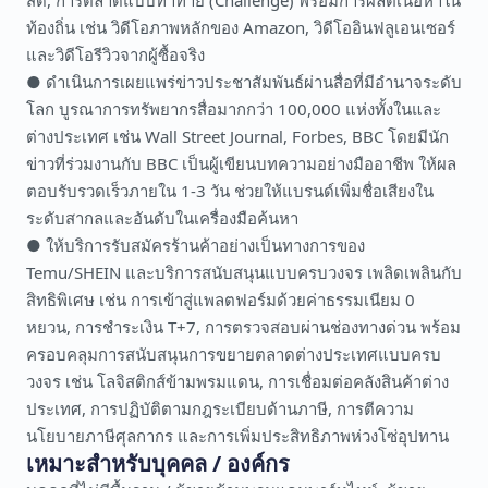
สด, การตลาดแบบท้าทาย (Challenge) พร้อมการผลิตเนื้อหาใน
ท้องถิ่น เช่น วิดีโอภาพหลักของ Amazon, วิดีโออินฟลูเอนเซอร์
และวิดีโอรีวิวจากผู้ซื้อจริง
● ดำเนินการเผยแพร่ข่าวประชาสัมพันธ์ผ่านสื่อที่มีอำนาจระดับ
โลก บูรณาการทรัพยากรสื่อมากกว่า 100,000 แห่งทั้งในและ
ต่างประเทศ เช่น Wall Street Journal, Forbes, BBC โดยมีนัก
ข่าวที่ร่วมงานกับ BBC เป็นผู้เขียนบทความอย่างมืออาชีพ ให้ผล
ตอบรับรวดเร็วภายใน 1-3 วัน ช่วยให้แบรนด์เพิ่มชื่อเสียงใน
ระดับสากลและอันดับในเครื่องมือค้นหา
● ให้บริการรับสมัครร้านค้าอย่างเป็นทางการของ
Temu/SHEIN และบริการสนับสนุนแบบครบวงจร เพลิดเพลินกับ
สิทธิพิเศษ เช่น การเข้าสู่แพลตฟอร์มด้วยค่าธรรมเนียม 0
หยวน, การชำระเงิน T+7, การตรวจสอบผ่านช่องทางด่วน พร้อม
ครอบคลุมการสนับสนุนการขยายตลาดต่างประเทศแบบครบ
วงจร เช่น โลจิสติกส์ข้ามพรมแดน, การเชื่อมต่อคลังสินค้าต่าง
ประเทศ, การปฏิบัติตามกฎระเบียบด้านภาษี, การตีความ
นโยบายภาษีศุลกากร และการเพิ่มประสิทธิภาพห่วงโซ่อุปทาน
เหมาะสำหรับบุคคล / องค์กร