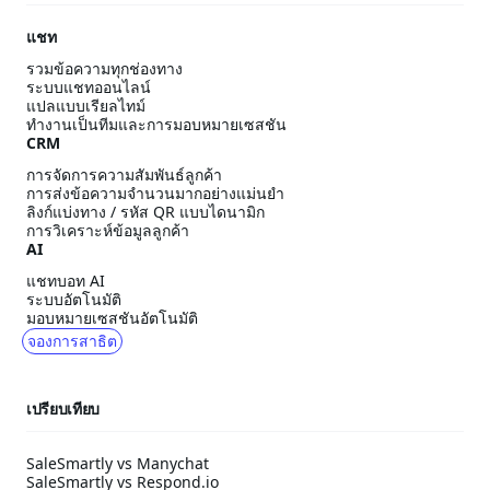
แชท
รวมข้อความทุกช่องทาง
ระบบแชทออนไลน์
แปลแบบเรียลไทม์
ทำงานเป็นทีมและการมอบหมายเซสชัน
CRM
การจัดการความสัมพันธ์ลูกค้า
การส่งข้อความจำนวนมากอย่างแม่นยำ
ลิงก์แบ่งทาง / รหัส QR แบบไดนามิก
การวิเคราะห์ข้อมูลลูกค้า
AI
แชทบอท AI
ระบบอัตโนมัติ
มอบหมายเซสชันอัตโนมัติ
จองการสาธิต
เปรียบเทียบ
SaleSmartly vs Manychat
SaleSmartly vs Respond.io