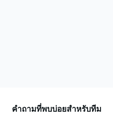
ก่อนใช้ SALESMARTLY
การจัดการปัญหาคือจุดสิ้นสุด การสะสมข้อมูลเป็นเรื่องยาก บริการ
หลังการขายถูกมองว่าเป็นศูนย์ต้นทุน
หลังใช้ SALESMARTLY
VOC ขับเคลื่อนการปรับปรุงผลิตภัณฑ์ อัตราการซื้อซ้ำเพิ่มขึ้น
35%
บริการหลังการขายยกระดับเป็นกลไกขับเคลื่อนการเติบโต
คำถามที่พบบ่อยสำหรับทีม