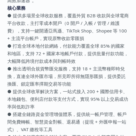
高效加速器"。
核心業務
● 提供多場景全球收款服務，覆蓋外貿 B2B 收款與全球電商
平台收款，主打零成本開戶（0 開戶 / 入帳 / 管理 / 維護
費），支持一鍵開通亞馬遜、TikTok Shop、Shopee 等 100
+ 主流平台帳戶，實現原幣收款零匯損
● 打造全球本地付款網絡，付款能力覆蓋全球 85% 的國家
和地區，支持 72 + 國家本地帳戶付款，提供批量付款功能，
大幅降低跨境付款成本與到帳時效
● 推出透明合規貨幣匯兌服務，支持 18 + 主流幣種即時兌
換，直連全球外匯市場，所見即所得無隱形匯損，提供委託
換匯、鎖定匯率擇期交易等功能
● 提供全球收單解決方案，一站式接入 200 + 國際信用卡、
本地錢包、便利店付款等支付方式，實現 95% 以上交易成功
率與低欺詐率
● 搭建全鏈路資金管理增值體系，提供統一帳戶管理、帳戶
間免費轉帳、智慧資金對帳、退易通（提現 + 外匯申報一站
式）、VAT 繳稅等工具