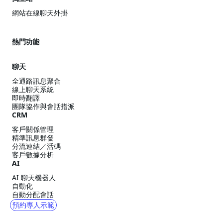
網站在線聊天外掛
熱門功能
聊天
全通路訊息聚合
線上聊天系統
即時翻譯
團隊協作與會話指派
CRM
客戶關係管理
精準訊息群發
分流連結／活碼
客戶數據分析
AI
AI 聊天機器人
自動化
自動分配會話
預約專人示範