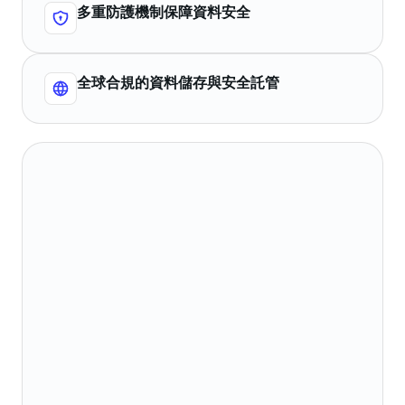
多重防護機制保障資料安全
全球合規的資料儲存與安全託管
遵守法律法規收集、使用及處理用戶個人資
1
訊。
向用戶說明個人資訊處理規則，獲得同意後
2
再初始化。
未經用戶同意或未進入功能場景，不收集個
3
人資訊。