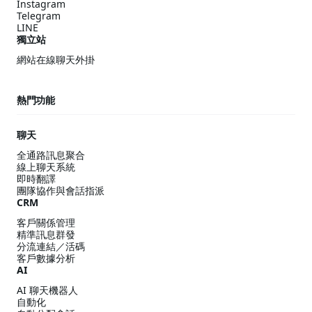
Instagram
Telegram
LINE
獨立站
網站在線聊天外掛
熱門功能
聊天
全通路訊息聚合
線上聊天系統
即時翻譯
團隊協作與會話指派
CRM
客戶關係管理
精準訊息群發
分流連結／活碼
客戶數據分析
AI
AI 聊天機器人
自動化