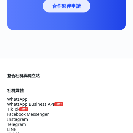
合作夥伴申請
整合社群與獨立站
社群媒體
WhatsApp
WhatsApp Business API
HOT
TikTok
HOT
Facebook Messenger
Instagram
Telegram
LINE