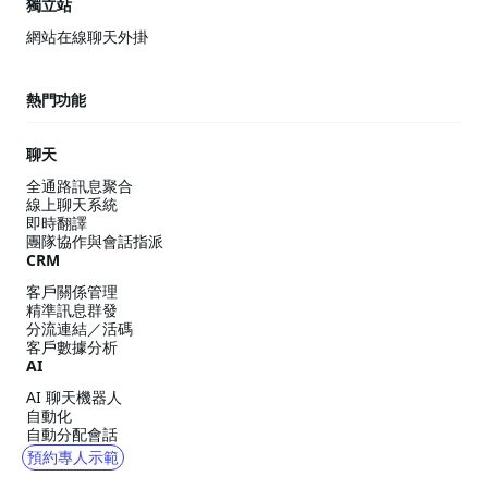
獨立站
網站在線聊天外掛
熱門功能
聊天
全通路訊息聚合
線上聊天系統
即時翻譯
團隊協作與會話指派
CRM
客戶關係管理
精準訊息群發
分流連結／活碼
客戶數據分析
AI
AI 聊天機器人
自動化
自動分配會話
預約專人示範