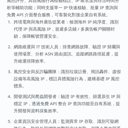
風控評分、具體風險行為標籤標註、IP 匿名度與存活時間分
析等輔助功能；同時支援單一 IP 快速核驗、批量 IP 查詢與
免費 API 介面整合服務，可客製化對接企業自有系統。
跨境電商與海外廣告從業者：檢測海外 IP 純淨度、識別
代理 IP 與高風險 IP，規避多店鋪 / 多廣告帳戶關聯封
鎖，保障帳號營運安全。
網路維運與 IT 技術人員：排查網路故障、驗證 IP 歸屬與
使用場景、分析 ASN 路由資訊、追蹤網路路徑延遲，提
升維運排障效率。
風控安全與反詐騙團隊：識別垃圾註冊、簡訊轟炸、虛假
設備等高風險 IP，標註具體風險行為，建構基礎 IP 風控
體系。
開發測試與爬蟲開發者：驗證 IP 有效性、篩選原生 IP 與
穩定 IP，透過免費 API 整合 IP 查詢功能至自有系統，提
升開發與資料採集效率。
企業資訊安全管理人員：監測異常 IP 存取、識別可疑網