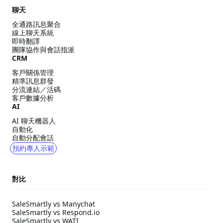
聊天
全通路訊息聚合
線上聊天系統
即時翻譯
團隊協作與會話指派
CRM
客戶關係管理
精準訊息群發
分流連結／活碼
客戶數據分析
AI
AI 聊天機器人
自動化
自動分配會話
預約專人示範
對比
SaleSmartly vs Manychat
SaleSmartly vs Respond.io
SaleSmartly vs WATI