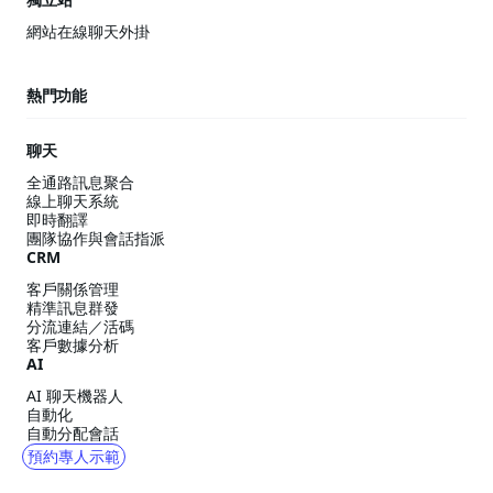
網站在線聊天外掛
熱門功能
聊天
全通路訊息聚合
線上聊天系統
即時翻譯
團隊協作與會話指派
CRM
客戶關係管理
精準訊息群發
分流連結／活碼
客戶數據分析
AI
AI 聊天機器人
自動化
自動分配會話
預約專人示範