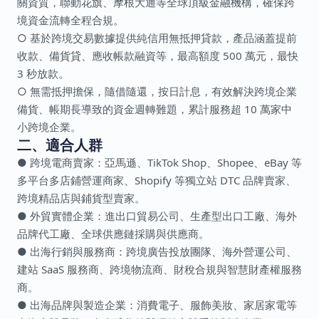
關資質，聯動花旗、摩根大通等全球頂級金融機構，確保跨
境資金流轉全程合規。
○ 基於跨境交易數據提供純信用無抵押貸款，產品涵蓋提前
收款、備貨貸、應收帳款融資等，最高額度 500 萬元，最快
3 秒放款。
○ 無需抵押擔保，隨借隨還，按日計息，有效解決跨境企業
備貨、帳期長導致的資金週轉難題，累計服務超 10 萬家中
小跨境企業。
二、適合人群
● 跨境電商賣家：亞馬遜、TikTok Shop、Shopee、eBay 等
多平台多店鋪營運商家、Shopify 等獨立站 DTC 品牌賣家、
跨境精品店與鋪貨型賣家。
● 外貿實體企業：進出口貿易公司、生產型出口工廠、海外
品牌代工廠、全球供應鏈採購與供應商。
● 出海行銷與服務商：跨境廣告投放團隊、海外營運公司、
建站 SaaS 服務商、跨境物流商、財稅合規與智慧財產權服務
商。
● 出海品牌與製造企業：消費電子、服飾美妝、家居家電等