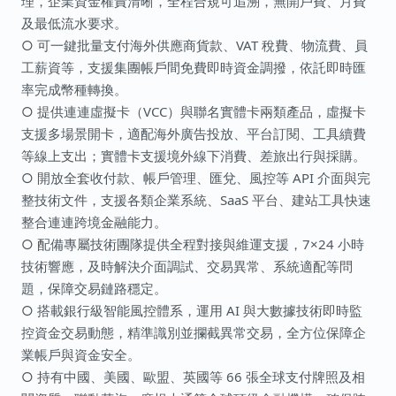
理，企業資金權責清晰，全程合規可追溯，無開戶費、月費
及最低流水要求。
○ 可一鍵批量支付海外供應商貨款、VAT 稅費、物流費、員
工薪資等，支援集團帳戶間免費即時資金調撥，依託即時匯
率完成幣種轉換。
○ 提供連連虛擬卡（VCC）與聯名實體卡兩類產品，虛擬卡
支援多場景開卡，適配海外廣告投放、平台訂閱、工具續費
等線上支出；實體卡支援境外線下消費、差旅出行與採購。
○ 開放全套收付款、帳戶管理、匯兌、風控等 API 介面與完
整技術文件，支援各類企業系統、SaaS 平台、建站工具快速
整合連連跨境金融能力。
○ 配備專屬技術團隊提供全程對接與維運支援，7×24 小時
技術響應，及時解決介面調試、交易異常、系統適配等問
題，保障交易鏈路穩定。
○ 搭載銀行級智能風控體系，運用 AI 與大數據技術即時監
控資金交易動態，精準識別並攔截異常交易，全方位保障企
業帳戶與資金安全。
○ 持有中國、美國、歐盟、英國等 66 張全球支付牌照及相