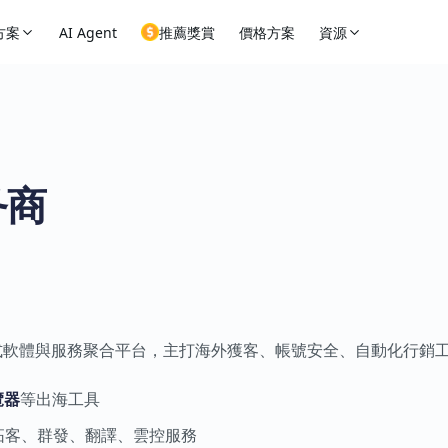
方案
AI Agent
推薦獎賞
價格方案
資源
务商
式軟體與服務聚合平台，主打海外獲客、帳號安全、自動化行銷
覽器
等出海工具
拓客、群發、翻譯、雲控服務