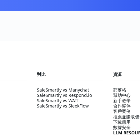
對比
資源
SaleSmartly vs Manychat
部落格
SaleSmartly vs Respond.io
幫助中心
SaleSmartly vs WATI
新手教學
SaleSmartly vs SleekFlow
合作夥伴
客戶案例
派
推薦並賺取佣
下載應用
數據安全
LLM RESOU