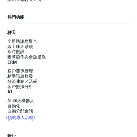
熱門功能
聊天
全通路訊息聚合
線上聊天系統
即時翻譯
團隊協作與會話指派
CRM
客戶關係管理
精準訊息群發
分流連結／活碼
客戶數據分析
AI
AI 聊天機器人
自動化
自動分配會話
預約專人示範
對比