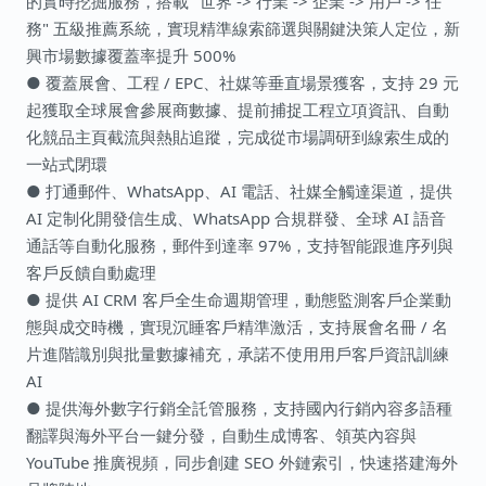
的實時挖掘服務，搭載 "世界 -> 行業 -> 企業 -> 用戶 -> 任
務" 五級推薦系統，實現精準線索篩選與關鍵決策人定位，新
興市場數據覆蓋率提升 500%
● 覆蓋展會、工程 / EPC、社媒等垂直場景獲客，支持 29 元
起獲取全球展會參展商數據、提前捕捉工程立項資訊、自動
化競品主頁截流與熱貼追蹤，完成從市場調研到線索生成的
一站式閉環
● 打通郵件、WhatsApp、AI 電話、社媒全觸達渠道，提供
AI 定制化開發信生成、WhatsApp 合規群發、全球 AI 語音
通話等自動化服務，郵件到達率 97%，支持智能跟進序列與
客戶反饋自動處理
● 提供 AI CRM 客戶全生命週期管理，動態監測客戶企業動
態與成交時機，實現沉睡客戶精準激活，支持展會名冊 / 名
片進階識別與批量數據補充，承諾不使用用戶客戶資訊訓練
AI
● 提供海外數字行銷全託管服務，支持國內行銷內容多語種
翻譯與海外平台一鍵分發，自動生成博客、領英內容與
YouTube 推廣視頻，同步創建 SEO 外鏈索引，快速搭建海外