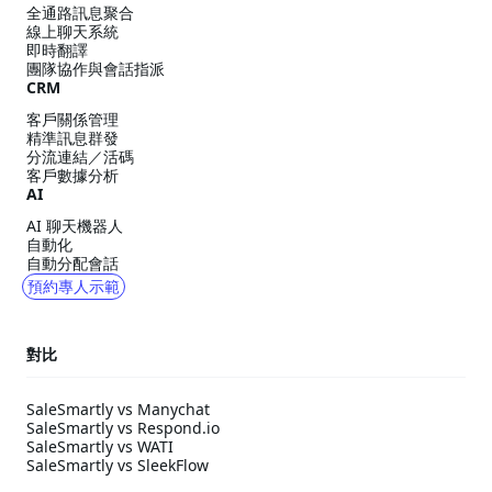
全通路訊息聚合
線上聊天系統
即時翻譯
團隊協作與會話指派
CRM
客戶關係管理
精準訊息群發
分流連結／活碼
客戶數據分析
AI
AI 聊天機器人
自動化
自動分配會話
預約專人示範
對比
SaleSmartly vs Manychat
SaleSmartly vs Respond.io
SaleSmartly vs WATI
SaleSmartly vs SleekFlow