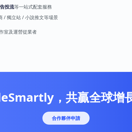
告投流
等一站式配套服務
 / 獨立站 / 小說推文等場景
工作室及運營從業者
leSmartly，共贏全球
合作夥伴申請