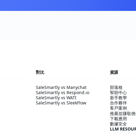
對比
資源
SaleSmartly vs Manychat
部落格
SaleSmartly vs Respond.io
幫助中心
SaleSmartly vs WATI
新手教學
SaleSmartly vs SleekFlow
合作夥伴
客戶案例
派
推薦並賺取佣
下載應用
數據安全
LLM RESOU