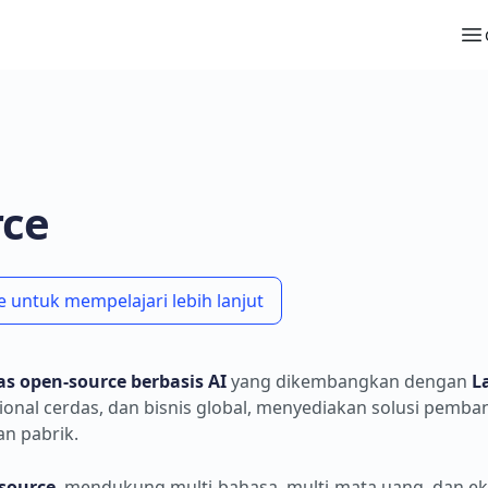
ce
untuk mempelajari lebih lanjut
as open-source berbasis AI
yang dikembangkan dengan
L
sional cerdas, dan bisnis global, menyediakan solusi pemb
an pabrik.
-source
, mendukung multi-bahasa, multi-mata uang, dan ek