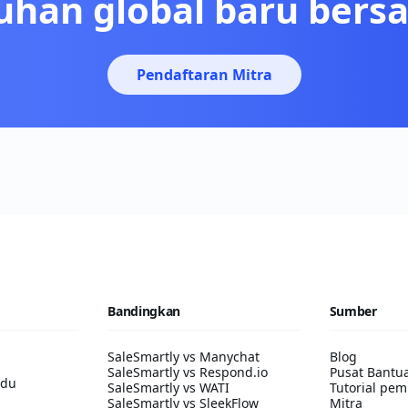
han global baru ber
Pendaftaran Mitra
Bandingkan
Sumber
SaleSmartly vs Manychat
Blog
SaleSmartly vs Respond.io
Pusat Bantu
adu
SaleSmartly vs WATI
Tutorial pem
SaleSmartly vs SleekFlow
Mitra