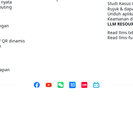
 nyata
Studi Kasus 
outing
Rujuk & dapa
Unduh aplik
Keamanan d
LLM RESOU
ngan
Read llms.tx
Read llms-ful
/ QR dinamis
n
kapan