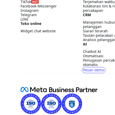
TikTok
Terjemahan waktu
HOT
Facebook Messenger
Kolaborasi tim & r
Instagram
percakapan
Telegram
CRM
LINE
Manajemen hubu
Toko online
pelanggan
Widget chat website
Siaran terarah
Tautan pelacakan 
Analisis pelangga
AI
Chatbot AI
Otomatisasi
Penugasan perca
otomatis
Pesan demo