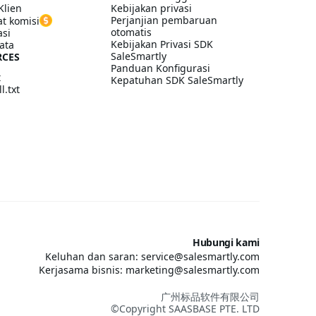
Klien
Kebijakan privasi
Perjanjian pembaruan
t komisi
otomatis
asi
Kebijakan Privasi SDK
ata
SaleSmartly
RCES
Panduan Konfigurasi
t
Kepatuhan SDK SaleSmartly
l.txt
Hubungi kami
Keluhan dan saran: service@salesmartly.com
Kerjasama bisnis: marketing@salesmartly.com
广州标品软件有限公司
©Copyright SAASBASE PTE. LTD