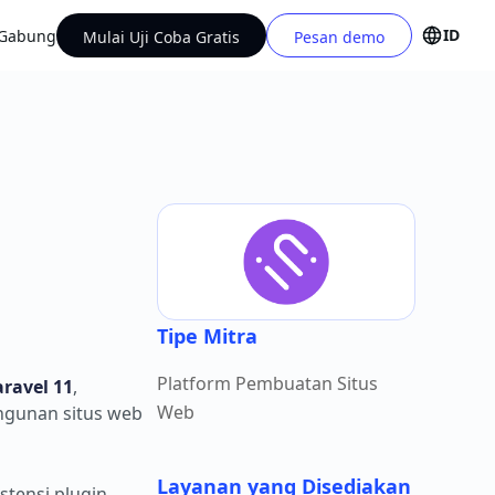
ID
Gabung
Mulai Uji Coba Gratis
Pesan demo
Tipe Mitra
Platform Pembuatan Situs
aravel 11
,
Web
angunan situs web
Layanan yang Disediakan
stensi plugin