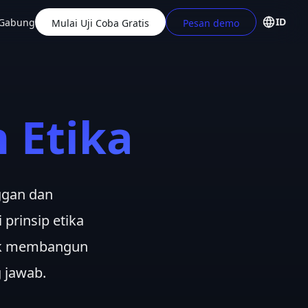
ID
Gabung
Mulai Uji Coba Gratis
Pesan demo
 Etika
ggan dan
 prinsip etika
tuk membangun
 jawab.