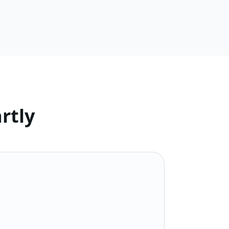
rtly
memproses informasi pribadi