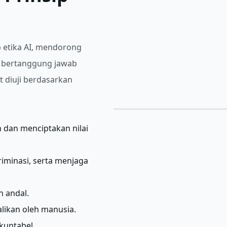
 etika AI, mendorong
 bertanggung jawab
 diuji berdasarkan
n dan menciptakan nilai
riminasi, serta menjaga
n andal.
alikan oleh manusia.
kuntabel.