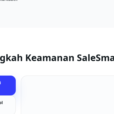
gkah Keamanan SaleSma
i
ol
Mengumpulkan, menggunakan, dan 
1