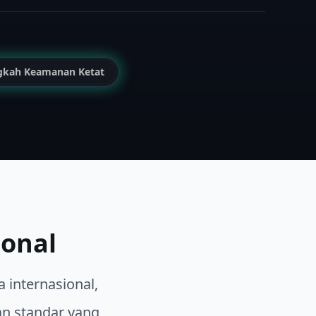
gkah Keamanan Ketat
ional
 internasional,
n standar yang