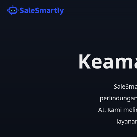
Keam
SaleSma
perlindungan 
AI. Kami mel
layana