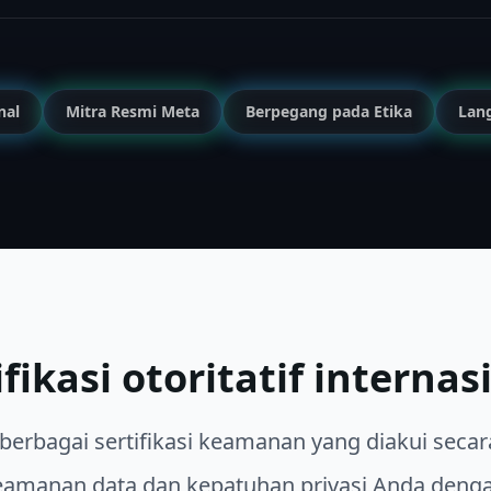
nal
Mitra Resmi Meta
Berpegang pada Etika
Lan
ifikasi otoritatif internas
berbagai sertifikasi keamanan yang diakui secara
amanan data dan kepatuhan privasi Anda denga