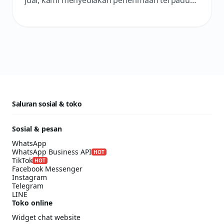
jual, kami menyediakan penerimaan terpadu
bagi pelanggan di semua saluran, undangan
uji coba otomatis, manajemen proses yang
transparan, dan tindak lanjut berkelanjutan
untuk membantu Anda membangun
kepercayaan dengan cepat dan
mempersingkat siklus transaksi.
Saluran sosial & toko
Sosial & pesan
WhatsApp
WhatsApp Business API
HOT
TikTok
HOT
Facebook Messenger
Instagram
Telegram
LINE
Toko online
Widget chat website