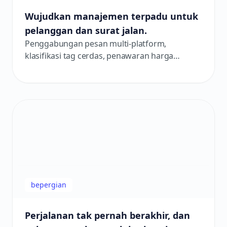
Wujudkan manajemen terpadu untuk
pelanggan dan surat jalan.
Penggabungan pesan multi-platform,
klasifikasi tag cerdas, penawaran harga
otomatis, dan balasan progres
memungkinkan perusahaan logistik untuk
memiliki visibilitas online penuh mulai dari
penerimaan pesanan hingga pengiriman,
sehingga menghasilkan pengalaman
pelanggan yang lebih lancar dan efisiensi yang
lebih baik.
bepergian
Perjalanan tak pernah berakhir, dan