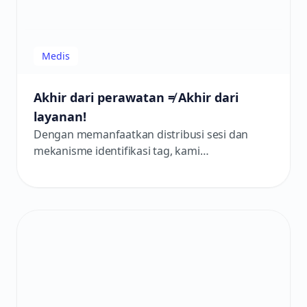
Medis
Akhir dari perawatan ≠ Akhir dari
layanan!
Dengan memanfaatkan distribusi sesi dan
mekanisme identifikasi tag, kami
menjembatani jalur layanan dari konsultasi
hingga pasca operasi. Layanan tetap tanpa
gangguan, dan perawatan meluas melampaui
ruang konsultasi.