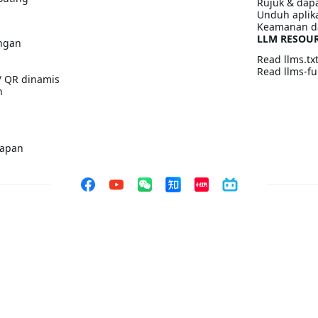
Rujuk & dapa
Unduh aplik
Keamanan d
LLM RESOU
ngan
Read llms.tx
Read llms-ful
/ QR dinamis
n
kapan