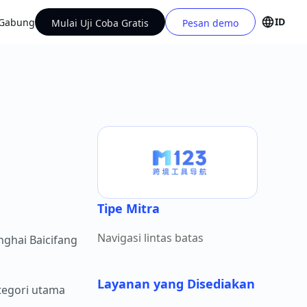
ID
Gabung
Mulai Uji Coba Gratis
Pesan demo
Tipe Mitra
Navigasi lintas batas
nghai Baicifang
Layanan yang Disediakan
ategori utama