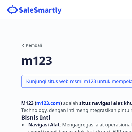
Kembali
m123
Kunjungi situs web resmi m123 untuk mempelaja
M123 (
m123.com
)
adalah
situs navigasi alat k
Technology, dengan inti mengintegrasikan pintu 
Bisnis Inti
Navigasi Alat
: Mengagregasi alat operasional
seperti pemilihan produk, kata kunci, ERP, pem