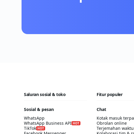
Saluran sosial & toko
Fitur populer
Sosial & pesan
Chat
WhatsApp
Kotak masuk terp
WhatsApp Business API
Obrolan online
HOT
TikTok
Terjemahan waktu
HOT
Facebook Messenger
Kolaborasi tim & r