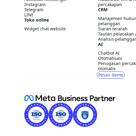
Instagram
percakapan
Telegram
CRM
LINE
Manajemen hubu
Toko online
pelanggan
Widget chat website
Siaran terarah
Tautan pelacakan 
Analisis pelangga
AI
Chatbot AI
Otomatisasi
Penugasan perca
otomatis
Pesan demo