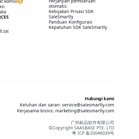
Perjanjian pembaruan
t komisi
otomatis
asi
Kebijakan Privasi SDK
ata
SaleSmartly
RCES
Panduan Konfigurasi
t
Kepatuhan SDK SaleSmartly
l.txt
Hubungi kami
Keluhan dan saran: service@salesmartly.com
Kerjasama bisnis: marketing@salesmartly.com
广州标品软件有限公司
©Copyright SAASBASE PTE. LTD
粤 ICP 备20046039号