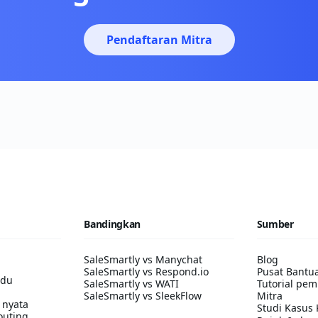
Pendaftaran Mitra
Bandingkan
Sumber
SaleSmartly vs Manychat
Blog
SaleSmartly vs Respond.io
Pusat Bantu
adu
SaleSmartly vs WATI
Tutorial pem
SaleSmartly vs SleekFlow
Mitra
 nyata
Studi Kasus 
outing