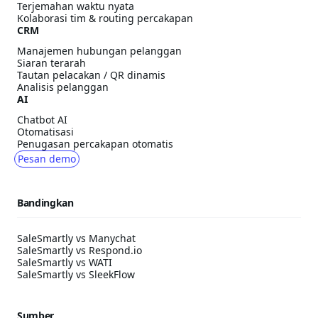
Terjemahan waktu nyata
Kolaborasi tim & routing percakapan
CRM
Manajemen hubungan pelanggan
Siaran terarah
Tautan pelacakan / QR dinamis
Analisis pelanggan
AI
Chatbot AI
Otomatisasi
Penugasan percakapan otomatis
Pesan demo
Bandingkan
SaleSmartly vs Manychat
SaleSmartly vs Respond.io
SaleSmartly vs WATI
SaleSmartly vs SleekFlow
Sumber