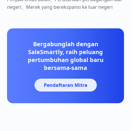
negeri、Merek yang berekspansi ke luar negeri
Bergabunglah dengan
SaleSmartly, raih peluang
pertumbuhan global baru
bersama-sama
Pendaftaran Mitra