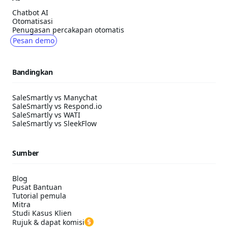
Chatbot AI
Otomatisasi
Penugasan percakapan otomatis
Pesan demo
Bandingkan
SaleSmartly vs Manychat
SaleSmartly vs Respond.io
SaleSmartly vs WATI
SaleSmartly vs SleekFlow
Sumber
Blog
Pusat Bantuan
Tutorial pemula
Mitra
Studi Kasus Klien
Rujuk & dapat komisi