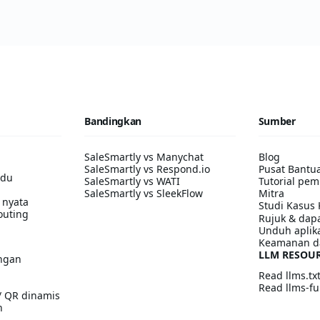
Bandingkan
Sumber
SaleSmartly vs Manychat
Blog
SaleSmartly vs Respond.io
Pusat Bantu
adu
SaleSmartly vs WATI
Tutorial pem
SaleSmartly vs SleekFlow
Mitra
 nyata
Studi Kasus 
outing
Rujuk & dapa
Unduh aplik
Keamanan d
LLM RESOU
ngan
Read llms.tx
Read llms-ful
/ QR dinamis
n