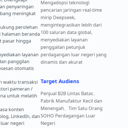
Mengadopsi teknologi
kan penyaringan
pencarian jaringan real-time
embang meningkat
mirip Deepseek,
mengintegrasikan lebih dari
ndukung perolehan
100 saluran data global,
si halaman beranda
menyediakan layanan
et pasar hingga
penggalian petunjuk
nyediakan layanan
perdagangan luar negeri yang
dan panggilan
dinamis dan akurat
osesan otomatis
Target Audiens
 waktu transaksi
ktori pameran /
Penjual B2B Lintas Batas、
na untuk melatih
Pabrik Manufaktur Kecil dan
Menengah、Tim Satu Orang
asa konten
SOHO Perdagangan Luar
blog, LinkedIn, dan
luar negeri
Negeri