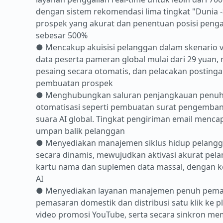
dengan sistem rekomendasi lima tingkat "Dunia 
prospek yang akurat dan penentuan posisi peng
sebesar 500%
● Mencakup akuisisi pelanggan dalam skenario ve
data peserta pameran global mulai dari 29 yuan
pesaing secara otomatis, dan pelacakan postingan
pembuatan prospek
● Menghubungkan saluran penjangkauan penuh se
otomatisasi seperti pembuatan surat pengemban
suara AI global. Tingkat pengiriman email menc
umpan balik pelanggan
● Menyediakan manajemen siklus hidup pelangg
secara dinamis, mewujudkan aktivasi akurat pelan
kartu nama dan suplemen data massal, dengan 
AI
● Menyediakan layanan manajemen penuh pemasa
pemasaran domestik dan distribusi satu klik ke p
video promosi YouTube, serta secara sinkron m