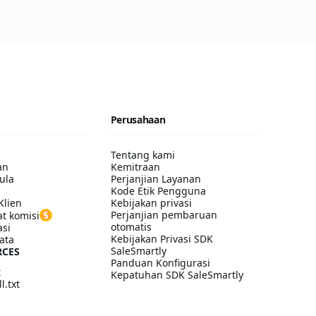
Perusahaan
Tentang kami
an
Kemitraan
ula
Perjanjian Layanan
Kode Etik Pengguna
Klien
Kebijakan privasi
Perjanjian pembaruan
t komisi
otomatis
asi
Kebijakan Privasi SDK
ata
SaleSmartly
RCES
Panduan Konfigurasi
t
Kepatuhan SDK SaleSmartly
l.txt