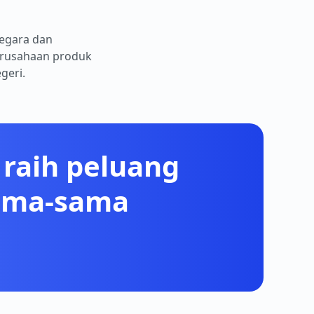
negara dan
perusahaan produk
geri.
raih peluang
sama-sama