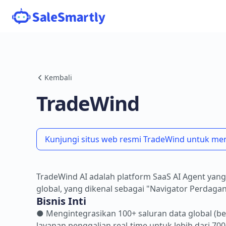
Kembali
TradeWind
Kunjungi situs web resmi TradeWind untuk memp
TradeWind AI adalah platform SaaS AI Agent yang
global, yang dikenal sebagai "Navigator Perdagan
Bisnis Inti
● Mengintegrasikan 100+ saluran data global (bea
layanan penggalian real-time untuk lebih dari 700