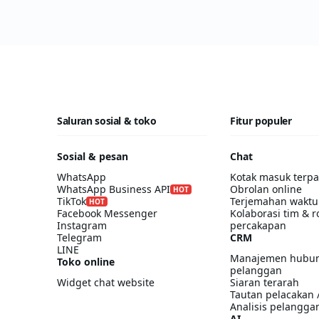
Saluran sosial & toko
Fitur populer
Sosial & pesan
Chat
WhatsApp
Kotak masuk terp
WhatsApp Business API
Obrolan online
HOT
TikTok
Terjemahan waktu
HOT
Facebook Messenger
Kolaborasi tim & r
Instagram
percakapan
Telegram
CRM
LINE
Manajemen hubu
Toko online
pelanggan
Widget chat website
Siaran terarah
Tautan pelacakan 
Analisis pelangga
AI