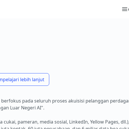
elajari lebih lanjut
 berfokus pada seluruh proses akuisisi pelanggan perdaga
gan Luar Negeri AI".
 cukai, pameran, media sosial, LinkedIn, Yellow Pages, dll
 juta kontak, 60 juta perusahaan, dan 6 miliar data bea cuka