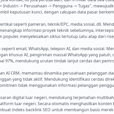
-> Industri -> Perusahaan -> Pengguna -> Tugas", mewujud
ambil keputusan kunci, dengan cakupan data pasar berk
rtikal seperti pameran, teknik/EPC, media sosial, dll. Me
, menangkap informasi proyek teknik sebelumnya, intersep
 populer, menyelesaikan siklus tertutup satu atap dari ris
perti email, WhatsApp, telepon AI, dan media sosial. Me
gan khusus AI, pengiriman massal WhatsApp yang patuh, 
apai 97%, mendukung urutan tindak lanjut cerdas dan pemr
an AI CRM, memantau dinamika perusahaan pelanggan dan
ggan yang tidak aktif. Mendukung identifikasi cerdas dire
komitmen tidak menggunakan informasi pelanggan penggu
ran digital luar negeri, mendukung terjemahan multibah
latform luar negeri. Secara otomatis menghasilkan konten 
embuat indeks backlink SEO untuk membangun basis merek 