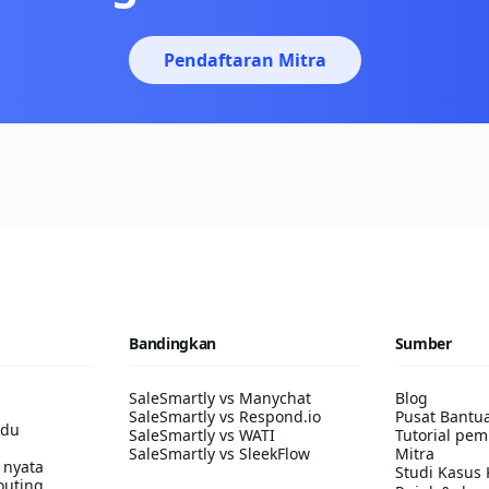
Pendaftaran Mitra
Bandingkan
Sumber
SaleSmartly vs Manychat
Blog
SaleSmartly vs Respond.io
Pusat Bantu
adu
SaleSmartly vs WATI
Tutorial pem
SaleSmartly vs SleekFlow
Mitra
 nyata
Studi Kasus 
outing