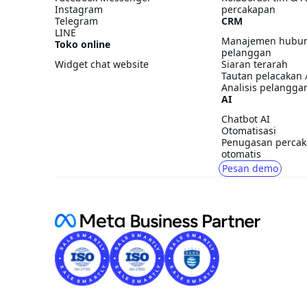
Instagram
percakapan
Telegram
CRM
LINE
Manajemen hubu
Toko online
pelanggan
Widget chat website
Siaran terarah
Tautan pelacakan 
Analisis pelangga
AI
Chatbot AI
Otomatisasi
Penugasan perca
otomatis
Pesan demo