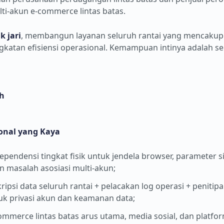
lti-akun e-commerce lintas batas.
k jari
, membangun layanan seluruh rantai yang mencaku
gkatan efisiensi operasional. Kemampuan intinya adalah se
h
onal yang Kaya
ependensi tingkat fisik untuk jendela browser, parameter si
 masalah asosiasi multi-akun;
kripsi data seluruh rantai + pelacakan log operasi + peniti
uk privasi akun dan keamanan data;
ommerce lintas batas arus utama, media sosial, dan platf