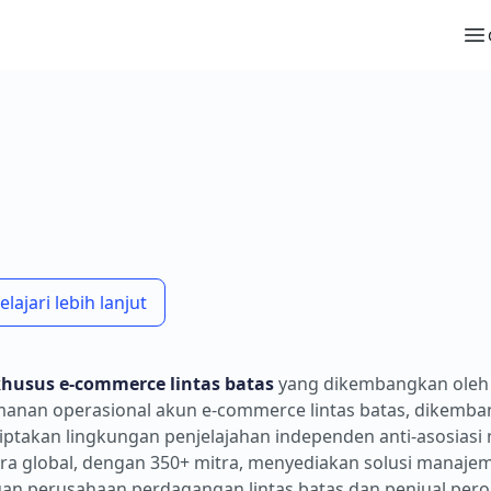
ajari lebih lanjut
 khusus e-commerce lintas batas
yang dikembangkan oleh
manan operasional akun e-commerce lintas batas, dikemb
akan lingkungan penjelajahan independen anti-asosiasi m
ara global, dengan 350+ mitra, menyediakan solusi manaj
buan perusahaan perdagangan lintas batas dan penjual pero