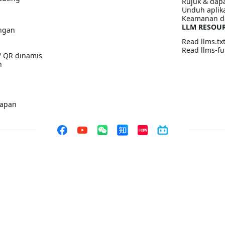
Rujuk & dapa
Unduh aplik
Keamanan d
LLM RESOU
ngan
Read llms.tx
Read llms-ful
/ QR dinamis
n
kapan