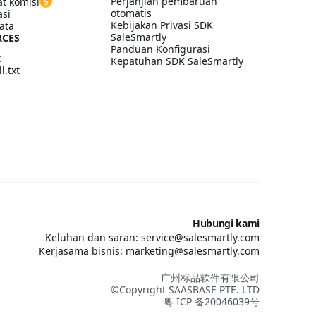
Perjanjian pembaruan
t komisi
otomatis
asi
Kebijakan Privasi SDK
ata
SaleSmartly
RCES
Panduan Konfigurasi
t
Kepatuhan SDK SaleSmartly
l.txt
Hubungi kami
Keluhan dan saran: service@salesmartly.com
Kerjasama bisnis: marketing@salesmartly.com
广州标品软件有限公司
©Copyright SAASBASE PTE. LTD
粤 ICP 备20046039号