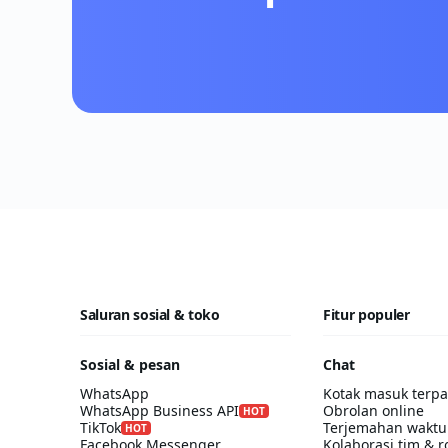
Saluran sosial & toko
Fitur populer
Sosial & pesan
Chat
WhatsApp
Kotak masuk terp
WhatsApp Business API
Obrolan online
HOT
TikTok
Terjemahan waktu
HOT
Facebook Messenger
Kolaborasi tim & r