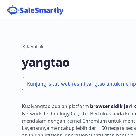
Kembali
yangtao
Kunjungi situs web resmi yangtao untuk mempel
Kuaiyangtao adalah platform
browser sidik jari
Network Technology Co., Ltd. Berfokus pada kea
mendalam dengan kernel Chromium untuk mencipt
Layanannya mencakup lebih dari 150 negara sec
akun dan efisiensi operasional satu atap bagi ri