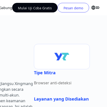
ID
Gabung
Mulai Uji Coba Gratis
Pesan demo
Tipe Mitra
Browser anti-deteksi
 Jiangsu Xingmang
angkan secara
ulti-akun.
Layanan yang Disediakan
emen keamanan
rangan. Ini adalah