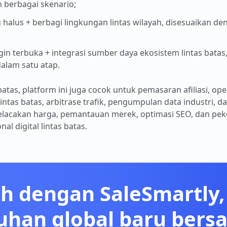
berbagai skenario;
ng halus + berbagi lingkungan lintas wilayah, disesuaikan de
ugin terbuka + integrasi sumber daya ekosistem lintas bata
dalam satu atap.
atas, platform ini juga cocok untuk pemasaran afiliasi, ope
intas batas, arbitrase trafik, pengumpulan data industri, da
lacakan harga, pemantauan merek, optimasi SEO, dan peke
l digital lintas batas.
h dengan SaleSmartly, 
han global baru ber