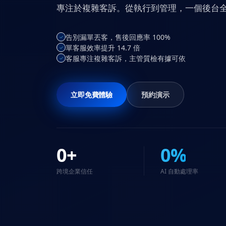
專注於複雜客訴。從執行到管理，一個後台
告別漏單丟客，售後回應率 100%
單客服效率提升 14.7 倍
客服專注複雜客訴，主管質檢有據可依
立即免費體驗
預約演示
0
+
0
%
跨境企業信任
AI 自動處理率