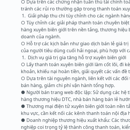
○ Dựa trên các chứng nhận tuân thủ tài chính toà
tránh các rủi ro thường gặp trong thanh toán xuy
Giải pháp thu chi tùy chỉnh cho các ngành hà
○ Tùy chỉnh các giải pháp thanh toán chuyên biệ
hàng xuyên biên giới trên nền tảng, thương hiệu 
doanh của ngành.
○ Hỗ trợ các kịch bản như giao dịch bán lẻ giá t
của người tiêu dùng cuối hải ngoại, phù hợp với 
Dịch vụ giá trị gia tăng hỗ trợ xuyên biên giới
○ Lấy thanh toán xuyên biên giới làm cốt lõi, đi kè
khoản, khiếu nại hoàn tiền, giải quyết các vấn đề
○ Dựa trên tài nguyên ngành, liên kết với các đối
bán hàng, giảm chi phí vận hành tổng hợp.
● Người bán trang web độc lập: Sử dụng các hệ t
hàng thương hiệu DTC, nhà bán hàng bán lẻ hướn
● Thương mại điện tử xuyên biên giới toàn nền tả
khu vực, cần kết nối các kênh thanh toán nội địa h
● Doanh nghiệp thương hiệu xuất khẩu: Các thươn
nghiệp coi trọng tỷ lệ thành công thanh toán, kiể