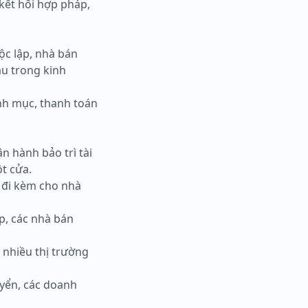
kết hối hợp pháp,
ộc lập, nhà bán
au trong kinh
anh mục, thanh toán
ận hành bảo trì tài
ột cửa.
ụ đi kèm cho nhà
p, các nhà bán
 nhiều thị trường
yển, các doanh