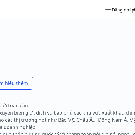
Đăng nhập
tìm hiểu thêm
giới toàn cầu
uyên biên giới, dịch vụ bao phủ các khu vực xuất khẩu chính
 vào các thị trường hot như Bắc Mỹ, Châu Âu, Đông Nam Á, M
ủa doanh nghiệp.
 qua thẻ tín dụng quốc tế và thanh toán nội địa hải ngoại, 