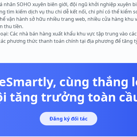
á nhân SOHO xuyên biên giới, đội ngũ khởi nghiệp xuyên bi
tìm kiếm dịch vụ thu chi dễ kết nối, chi phí có thể kiểm s
hể vận hành sở hữu nhiều trang web, nhiều cửa hàng khu v
 thu tiền.
oại: Các nhà bán hàng xuất khẩu khu vực tập trung vào các
ác phương thức thanh toán chính tại địa phương để tăng tỷ
eSmartly, cùng thắng 
ội tăng trưởng toàn cầ
Đăng ký đối tác