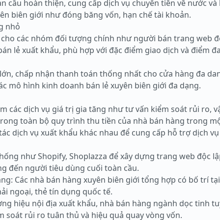
n cầu hoàn thiện, cung cấp dịch vụ chuyển tiền về nước và 
ên biên giới như đóng băng vốn, hạn chế tài khoản.
ng nhỏ
t cho các nhóm đối tượng chính như người bán trang web đ
bán lẻ xuất khẩu, phù hợp với đặc điểm giao dịch và điểm đ
rị lớn, chấp nhận thanh toán thống nhất cho cửa hàng đa d
các mô hình kinh doanh bán lẻ xuyên biên giới đa dạng.
m các dịch vụ giá trị gia tăng như tư vấn kiểm soát rủi ro, v
 trong toàn bộ quy trình thu tiền của nhà bán hàng trong m
 tác dịch vụ xuất khẩu khác nhau để cung cấp hỗ trợ dịch v
hống như Shopify, Shoplazza để xây dựng trang web độc lậ
g đến người tiêu dùng cuối toàn cầu.
ng: Các nhà bán hàng xuyên biên giới tổng hợp có bố trí tại
ải ngoại, thẻ tín dụng quốc tế.
g hiệu nội địa xuất khẩu, nhà bán hàng ngành dọc tinh tu
m soát rủi ro tuân thủ và hiệu quả quay vòng vốn.