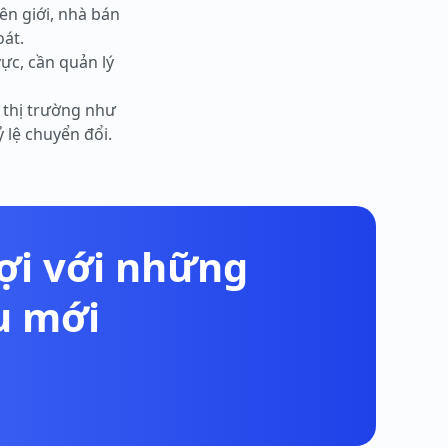
ên giới, nhà bán
oát.
ực, cần quản lý
 thị trường như
 lệ chuyển đổi.
lợi với những
u mới