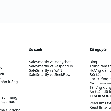
So sánh
Tài nguyên
SaleSmartly vs Manychat
Blog
SaleSmartly vs Respond.io
Trung tâm tr
ất
SaleSmartly vs WATI
Hướng dẫn c
uyến
SaleSmartly vs SleekFlow
Đối tác
c
Các trường 
phân luồng
Giới thiệu v
Tải ứng dụn
An toàn dữ l
LLM RESOU
khách hàng
 loạt mục
Read llms.tx
Read llms-ful
/ mã QR động