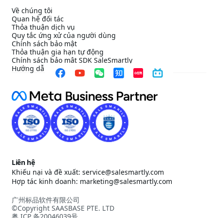
Về chúng tôi
Quan hệ đối tác
Thỏa thuận dịch vụ
Quy tắc ứng xử của người dùng
Chính sách bảo mật
Thỏa thuận gia hạn tự động
Chính sách bảo mật SDK SaleSmartly
Hướng dẫn cấu hình tuân thủ SDK SaleSmartly
Liên hệ
Khiếu nại và đề xuất: service@salesmartly.com
Hợp tác kinh doanh: marketing@salesmartly.com
广州标品软件有限公司
©Copyright SAASBASE PTE. LTD
粤 ICP 备20046039号