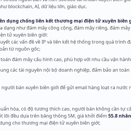
 blockchain, AI, dữ liệu lớn, giáo dục.
n dụng chống liên kết thương mại điện tử xuyên biên g
y đa dạng như đám mây công cộng, đám mây riêng, đám mây 
n tử xuyên biên giới:
 quyết các vấn đề về IP và liên kết hệ thống trong quá trình
hoản từ nguồn gốc;
toán đám mây cấu hình cao, phù hợp với nhu cầu vận hành 
rung các tài nguyên nội bộ doanh nghiệp, đảm bảo an toàn 
gười bán xuyên biên giới để gửi email hàng loạt ra nước n
uẩn hóa, có độ tương thích cao, người bán không cần tự cấ
t lõi đều dựa trên băng thông 5M, giá khởi điểm
55.8 nhân
n dụng cho thương mại điện tử xuyên biên giới;