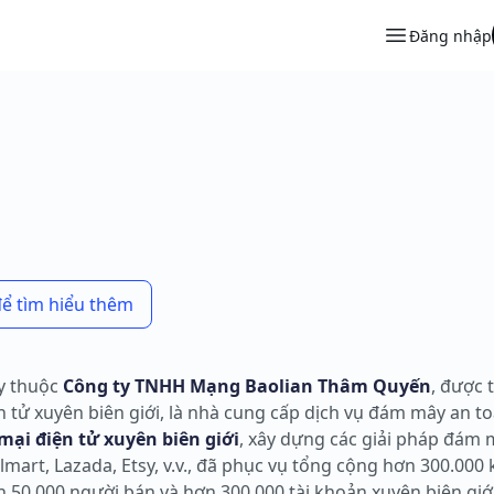
Đăng nhập
để tìm hiểu thêm
ây thuộc
Công ty TNHH Mạng Baolian Thâm Quyến
, được 
n tử xuyên biên giới, là nhà cung cấp dịch vụ đám mây an 
mại điện tử xuyên biên giới
, xây dựng các giải pháp đám
art, Lazada, Etsy, v.v., đã phục vụ tổng cộng hơn 300.000
50.000 người bán và hơn 300.000 tài khoản xuyên biên giới