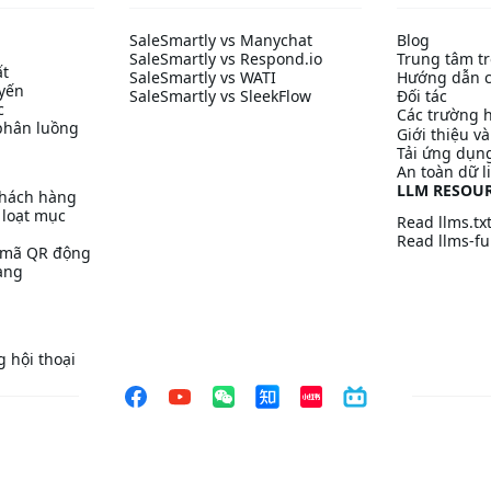
SaleSmartly vs Manychat
Blog
SaleSmartly vs Respond.io
Trung tâm tr
ất
SaleSmartly vs WATI
Hướng dẫn c
uyến
SaleSmartly vs SleekFlow
Đối tác
c
Các trường 
phân luồng
Giới thiệu v
Tải ứng dụn
An toàn dữ l
LLM RESOU
khách hàng
 loạt mục
Read llms.tx
Read llms-ful
/ mã QR động
àng
 hội thoại