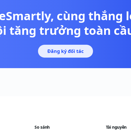
eSmartly, cùng thắng 
ội tăng trưởng toàn cầ
Đăng ký đối tác
So sánh
Tài nguyên