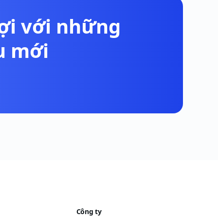
lợi với những
u mới
Công ty