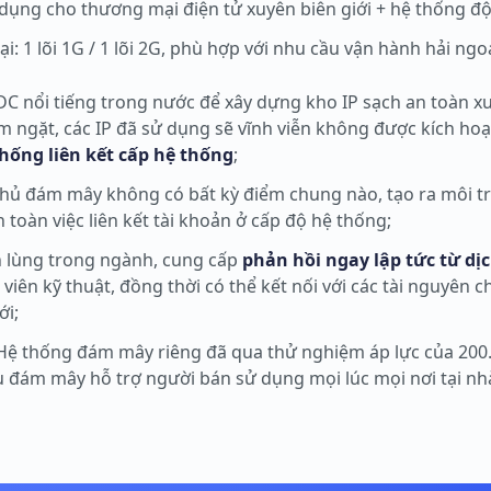
n dụng cho thương mại điện tử xuyên biên giới + hệ thống độ
: 1 lõi 1G / 1 lõi 2G, phù hợp với nhu cầu vận hành hải ng
IDC nổi tiếng trong nước để xây dựng kho IP sạch an toàn xu
iêm ngặt, các IP đã sử dụng sẽ vĩnh viễn không được kích hoạt
hống liên kết cấp hệ thống
;
chủ đám mây không có bất kỳ điểm chung nào, tạo ra môi 
toàn việc liên kết tài khoản ở cấp độ hệ thống;
nh lùng trong ngành, cung cấp
phản hồi ngay lập tức từ dị
 viên kỹ thuật, đồng thời có thể kết nối với các tài nguyên 
ới;
 Hệ thống đám mây riêng đã qua thử nghiệm áp lực của 200
ụ đám mây hỗ trợ người bán sử dụng mọi lúc mọi nơi tại nh