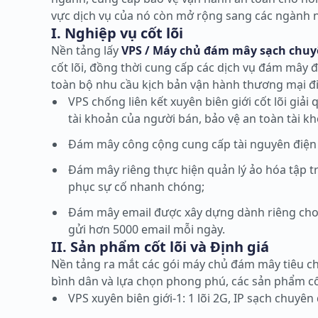
vực dịch vụ của nó còn mở rộng sang các ngành như
I. Nghiệp vụ cốt lõi
Nền tảng lấy
VPS / Máy chủ đám mây sạch chuyê
cốt lõi, đồng thời cung cấp các dịch vụ đám mâ
toàn bộ nhu cầu kịch bản vận hành thương mại điệ
VPS chống liên kết xuyên biên giới cốt lõi giải
tài khoản của người bán, bảo vệ an toàn tài k
Đám mây công cộng cung cấp tài nguyên điện 
Đám mây riêng thực hiện quản lý ảo hóa tập t
phục sự cố nhanh chóng;
Đám mây email được xây dựng dành riêng cho n
gửi hơn 5000 email mỗi ngày.
II. Sản phẩm cốt lõi và Định giá
Nền tảng ra mắt các gói máy chủ đám mây tiêu ch
bình dân và lựa chọn phong phú, các sản phẩm cố
VPS xuyên biên giới-1: 1 lõi 2G, IP sạch chuyê