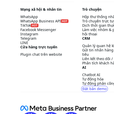
Mạng xã hội & nhắn tin
Trò chuyện
WhatsApp
Hộp thư thống nh
WhatsApp Business API
Trò chuyện trực t
HOT
TikTok
Dịch thời gian thự
HOT
Facebook Messenger
Làm việc nhóm & 
Instagram
hội thoại
Telegram
CRM
LINE
Quản lý quan hệ 
Cửa hàng trực tuyến
Gửi tin nhắn hàng
Plugin chat trên website
tiêu
Liên kết theo dõi 
Phân tích khách h
AI
Chatbot AI
Tự động hóa
Tự động phân công
Đặt bản demo