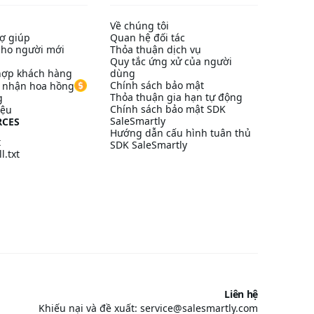
Về chúng tôi
ợ giúp
Quan hệ đối tác
ho người mới
Thỏa thuận dịch vụ
Quy tắc ứng xử của người
hợp khách hàng
dùng
Chính sách bảo mật
à nhận hoa hồng
Thỏa thuận gia hạn tự động
g
Chính sách bảo mật SDK
iệu
SaleSmartly
RCES
Hướng dẫn cấu hình tuân thủ
t
SDK SaleSmartly
l.txt
Liên hệ
Khiếu nại và đề xuất: service@salesmartly.com