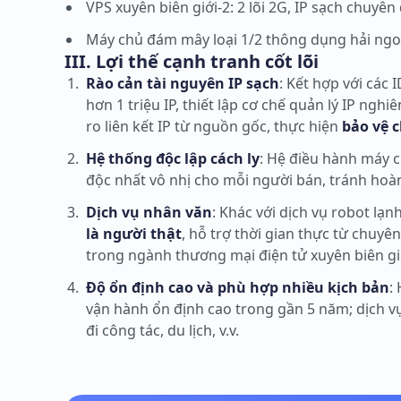
VPS xuyên biên giới-2: 2 lõi 2G, IP sạch chuyê
Máy chủ đám mây loại 1/2 thông dụng hải ngoại
III. Lợi thế cạnh tranh cốt lõi
Rào cản tài nguyên IP sạch
: Kết hợp với các 
hơn 1 triệu IP, thiết lập cơ chế quản lý IP ngh
ro liên kết IP từ nguồn gốc, thực hiện
bảo vệ c
Hệ thống độc lập cách ly
: Hệ điều hành máy 
độc nhất vô nhị cho mỗi người bán, tránh hoàn 
Dịch vụ nhân văn
: Khác với dịch vụ robot lạ
là người thật
, hỗ trợ thời gian thực từ chuyên
trong ngành thương mại điện tử xuyên biên gi
Độ ổn định cao và phù hợp nhiều kịch bản
:
vận hành ổn định cao trong gần 5 năm; dịch v
đi công tác, du lịch, v.v.