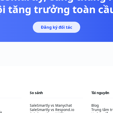
ội tăng trưởng toàn cầ
Đăng ký đối tác
So sánh
Tài nguyên
SaleSmartly vs Manychat
Blog
SaleSmartly vs Respond.io
Trung tâm tr
ất