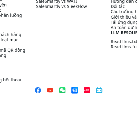
SaleSmartly vs WATI
Hướng dẫn c
uyến
SaleSmartly vs SleekFlow
Đối tác
c
Các trường 
phân luồng
Giới thiệu v
Tải ứng dụn
An toàn dữ l
LLM RESOU
khách hàng
 loạt mục
Read llms.tx
Read llms-ful
/ mã QR động
àng
 hội thoại