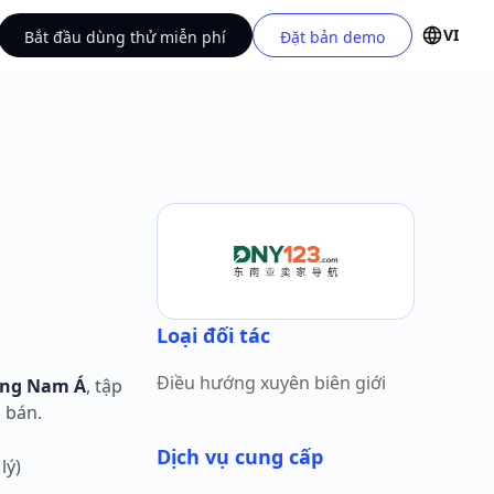
VI
Bắt đầu dùng thử miễn phí
Đặt bản demo
Loại đối tác
Điều hướng xuyên biên giới
ông Nam Á
, tập
 bán.
Dịch vụ cung cấp
lý)