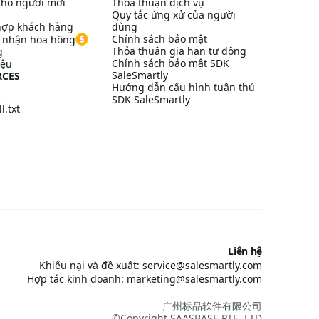
ho người mới
Thỏa thuận dịch vụ
Quy tắc ứng xử của người
hợp khách hàng
dùng
Chính sách bảo mật
à nhận hoa hồng
Thỏa thuận gia hạn tự động
g
Chính sách bảo mật SDK
iệu
SaleSmartly
RCES
Hướng dẫn cấu hình tuân thủ
t
SDK SaleSmartly
l.txt
Liên hệ
Khiếu nại và đề xuất: service@salesmartly.com
Hợp tác kinh doanh: marketing@salesmartly.com
广州标品软件有限公司
©Copyright SAASBASE PTE. LTD