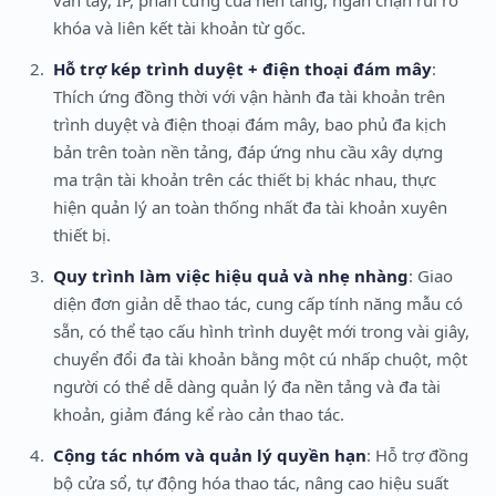
vân tay, IP, phần cứng của nền tảng, ngăn chặn rủi ro
khóa và liên kết tài khoản từ gốc.
Hỗ trợ kép trình duyệt + điện thoại đám mây
:
Thích ứng đồng thời với vận hành đa tài khoản trên
trình duyệt và điện thoại đám mây, bao phủ đa kịch
bản trên toàn nền tảng, đáp ứng nhu cầu xây dựng
ma trận tài khoản trên các thiết bị khác nhau, thực
hiện quản lý an toàn thống nhất đa tài khoản xuyên
thiết bị.
Quy trình làm việc hiệu quả và nhẹ nhàng
: Giao
diện đơn giản dễ thao tác, cung cấp tính năng mẫu có
sẵn, có thể tạo cấu hình trình duyệt mới trong vài giây,
chuyển đổi đa tài khoản bằng một cú nhấp chuột, một
người có thể dễ dàng quản lý đa nền tảng và đa tài
khoản, giảm đáng kể rào cản thao tác.
Cộng tác nhóm và quản lý quyền hạn
: Hỗ trợ đồng
bộ cửa sổ, tự động hóa thao tác, nâng cao hiệu suất