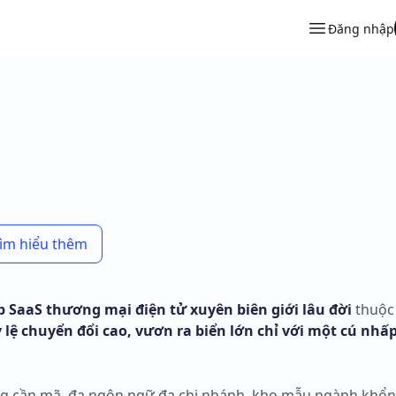
Đăng nhập
tìm hiểu thêm
 SaaS thương mại điện tử xuyên biên giới lâu đời
thuộc
 lệ chuyển đổi cao, vươn ra biển lớn chỉ với một cú nhấ
ng cần mã, đa ngôn ngữ đa chi nhánh, kho mẫu ngành khổn