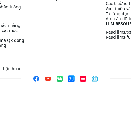
c
Các trường 
phân luồng
Giới thiệu v
Tải ứng dụn
An toàn dữ l
LLM RESOU
khách hàng
 loạt mục
Read llms.tx
Read llms-ful
/ mã QR động
àng
 hội thoại