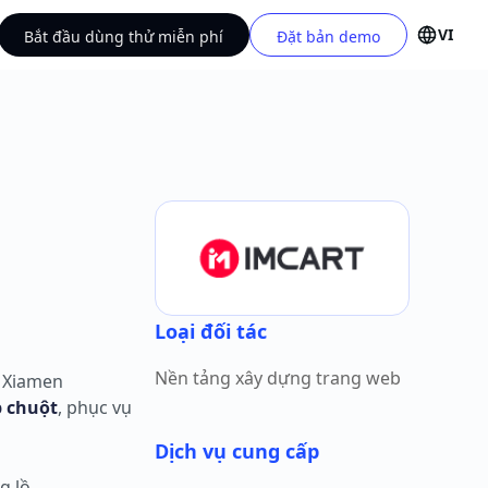
VI
Bắt đầu dùng thử miễn phí
Đặt bản demo
Loại đối tác
Nền tảng xây dựng trang web
 Xiamen
p chuột
, phục vụ
Dịch vụ cung cấp
g lồ