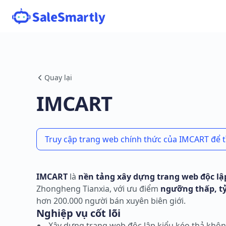
Quay lại
IMCART
Truy cập trang web chính thức của IMCART để 
IMCART
là
nền tảng xây dựng trang web độc lập
Zhongheng Tianxia, với ưu điểm
ngưỡng thấp, tỷ
hơn 200.000 người bán xuyên biên giới.
Nghiệp vụ cốt lõi
Xây dựng trang web độc lập kiểu kéo thả khô