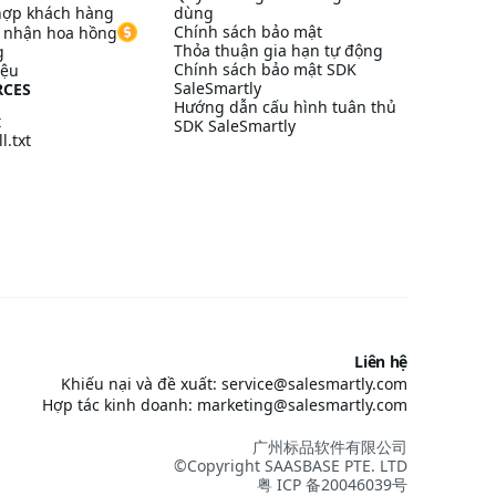
hợp khách hàng
dùng
Chính sách bảo mật
à nhận hoa hồng
Thỏa thuận gia hạn tự động
g
Chính sách bảo mật SDK
iệu
SaleSmartly
RCES
Hướng dẫn cấu hình tuân thủ
t
SDK SaleSmartly
l.txt
Liên hệ
Khiếu nại và đề xuất: service@salesmartly.com
Hợp tác kinh doanh: marketing@salesmartly.com
广州标品软件有限公司
©Copyright SAASBASE PTE. LTD
粤 ICP 备20046039号