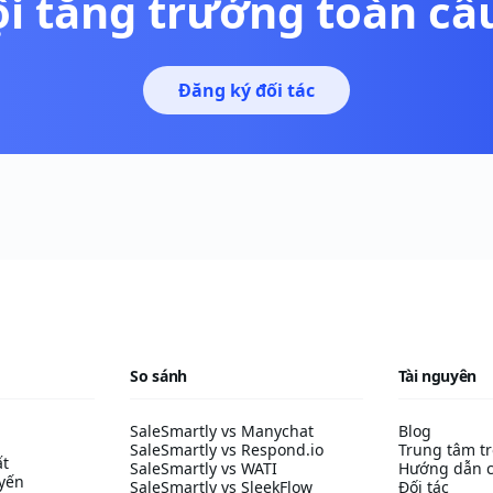
ội tăng trưởng toàn cầ
Đăng ký đối tác
So sánh
Tài nguyên
SaleSmartly vs Manychat
Blog
SaleSmartly vs Respond.io
Trung tâm tr
ất
SaleSmartly vs WATI
Hướng dẫn c
uyến
SaleSmartly vs SleekFlow
Đối tác